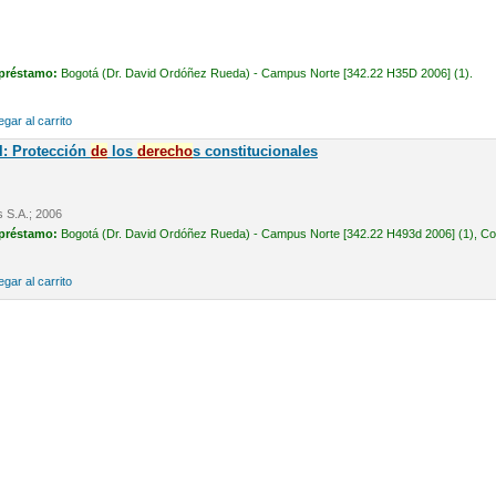
 préstamo:
Bogotá (Dr. David Ordóñez Rueda) - Campus Norte [342.22 H35D 2006] (1).
gar al carrito
l: Protección
de
los
de
recho
s constitucionales
s S.A.; 2006
 préstamo:
Bogotá (Dr. David Ordóñez Rueda) - Campus Norte [342.22 H493d 2006] (1), Cons
gar al carrito