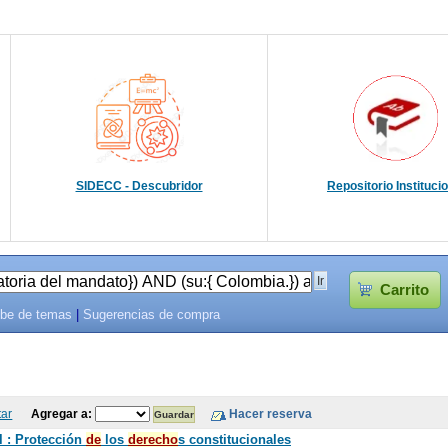
SIDECC - Descubridor
Repositorio Instituci
Carrito
be de temas
|
Sugerencias de compra
tar
Agregar a:
l : Protección
de
los
de
recho
s constitucionales