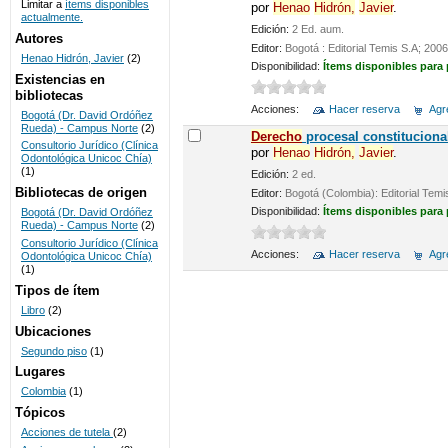
Limitar a
ítems disponibles
por
Henao
Hidrón,
Javier
.
actualmente.
UNICOC
Edición:
2 Ed. aum.
Autores
Editor:
Bogotá : Editorial Temis S.A; 2006
Henao Hidrón, Javier
(2)
Disponibilidad:
Ítems disponibles para
Existencias en
bibliotecas
Acciones:
Hacer reserva
Agre
Bogotá (Dr. David Ordóñez
Rueda) - Campus Norte
(2)
De
recho
procesal constituciona
Consultorio Jurídico (Clínica
por
Henao
Hidrón,
Javier
.
Odontológica Unicoc Chía)
(1)
Edición:
2 ed.
Bibliotecas de origen
Editor:
Bogotá (Colombia): Editorial Temi
Disponibilidad:
Ítems disponibles para
Bogotá (Dr. David Ordóñez
Rueda) - Campus Norte
(2)
Consultorio Jurídico (Clínica
Acciones:
Hacer reserva
Agre
Odontológica Unicoc Chía)
(1)
Tipos de ítem
Libro
(2)
Ubicaciones
Segundo piso
(1)
Lugares
Colombia
(1)
Tópicos
Acciones de tutela
(2)