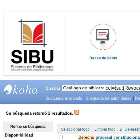
Bases de datos
Buscar
Búsqueda avanzada
|
Búsqueda de autoridades
|
Nu
SIBU -
SISTEMAS
Su búsqueda retornó 2 resultados.
DE
Refine su búsqueda
Seleccionar todo
Limpiar todo
De-resal
Disponibilidad
BIBLIOTECAS
De
recho
procesal constituciona