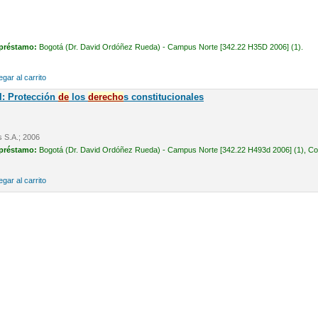
 préstamo:
Bogotá (Dr. David Ordóñez Rueda) - Campus Norte [342.22 H35D 2006] (1).
gar al carrito
l: Protección
de
los
de
recho
s constitucionales
s S.A.; 2006
 préstamo:
Bogotá (Dr. David Ordóñez Rueda) - Campus Norte [342.22 H493d 2006] (1), Cons
gar al carrito