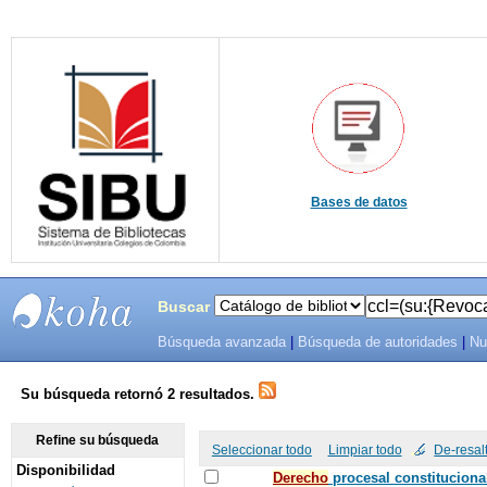
Bases de datos
Buscar
Búsqueda avanzada
|
Búsqueda de autoridades
|
Nu
SIBU -
SISTEMAS
Su búsqueda retornó 2 resultados.
DE
Refine su búsqueda
Seleccionar todo
Limpiar todo
De-resal
Disponibilidad
BIBLIOTECAS
De
recho
procesal constituciona