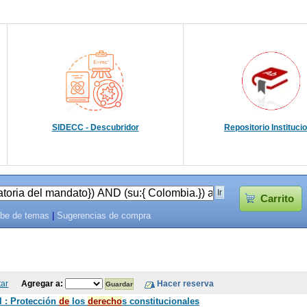
SIDECC - Descubridor
Repositorio Instituci
Carrito
be de temas
|
Sugerencias de compra
tar
Agregar a:
l : Protección
de
los
de
recho
s constitucionales