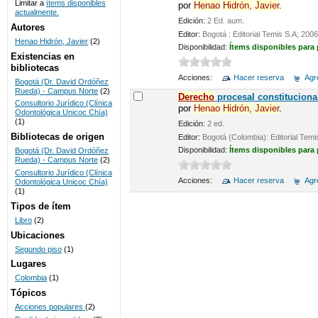
Limitar a
ítems disponibles
por
Henao
Hidrón,
Javier
.
actualmente.
UNICOC
Edición:
2 Ed. aum.
Autores
Editor:
Bogotá : Editorial Temis S.A; 2006
Henao Hidrón, Javier
(2)
Disponibilidad:
Ítems disponibles para
Existencias en
bibliotecas
Acciones:
Hacer reserva
Agre
Bogotá (Dr. David Ordóñez
Rueda) - Campus Norte
(2)
De
recho
procesal constituciona
Consultorio Jurídico (Clínica
por
Henao
Hidrón,
Javier
.
Odontológica Unicoc Chía)
(1)
Edición:
2 ed.
Bibliotecas de origen
Editor:
Bogotá (Colombia): Editorial Temi
Disponibilidad:
Ítems disponibles para
Bogotá (Dr. David Ordóñez
Rueda) - Campus Norte
(2)
Consultorio Jurídico (Clínica
Acciones:
Hacer reserva
Agre
Odontológica Unicoc Chía)
(1)
Tipos de ítem
Libro
(2)
Ubicaciones
Segundo piso
(1)
Lugares
Colombia
(1)
Tópicos
Acciones populares
(2)