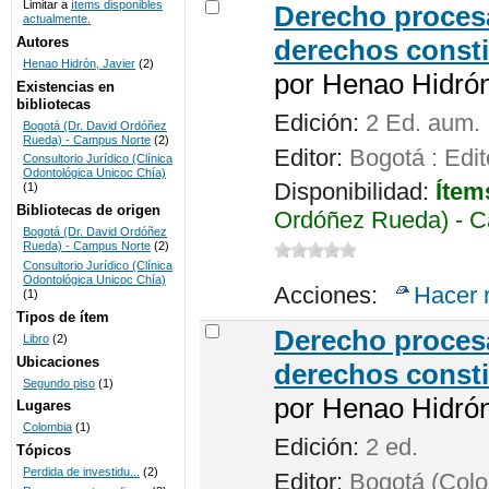
Limitar a
ítems disponibles
Derecho procesa
actualmente.
UNICOC
Autores
derechos consti
Henao Hidrón, Javier
(2)
por
Henao Hidrón,
Existencias en
bibliotecas
Edición:
2 Ed. aum.
Bogotá (Dr. David Ordóñez
Rueda) - Campus Norte
(2)
Editor:
Bogotá : Edit
Consultorio Jurídico (Clínica
Odontológica Unicoc Chía)
Disponibilidad:
Ítem
(1)
Bibliotecas de origen
Ordóñez Rueda) - C
Bogotá (Dr. David Ordóñez
Rueda) - Campus Norte
(2)
Consultorio Jurídico (Clínica
Odontológica Unicoc Chía)
Acciones:
Hacer 
(1)
Tipos de ítem
Derecho procesa
Libro
(2)
Ubicaciones
derechos consti
Segundo piso
(1)
por
Henao Hidrón,
Lugares
Colombia
(1)
Edición:
2 ed.
Tópicos
Perdida de investidu...
(2)
Editor:
Bogotá (Colom