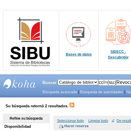
SIDECC -
Bases de datos
Descubridor
Buscar
Búsqueda avanzada
|
Búsqueda de autoridades
|
Nu
SIBU -
SISTEMAS
Su búsqueda retornó 2 resultados.
DE
Refine su búsqueda
Seleccionar todo
Limpiar todo
De-resal
Disponibilidad
BIBLIOTECAS