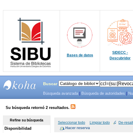
SIDECC -
Bases de datos
Descubridor
Buscar
Búsqueda avanzada
|
Búsqueda de autoridades
|
Nu
SIBU -
SISTEMAS
Su búsqueda retornó 2 resultados.
DE
Refine su búsqueda
Seleccionar todo
Limpiar todo
De-resal
Disponibilidad
BIBLIOTECAS