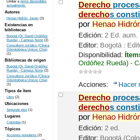
Limitar a
ítems disponibles
De
recho
procesa
actualmente.
UNICOC
Autores
de
recho
s const
Henao Hidrón, Javier
(2)
por
Henao
Hidró
Existencias en
bibliotecas
Edición:
2 Ed. aum.
Bogotá (Dr. David Ordóñez
Rueda) - Campus Norte
(2)
Editor:
Bogotá : Edit
Consultorio Jurídico (Clínica
Odontológica Unicoc Chía)
Disponibilidad:
Ítem
(1)
Bibliotecas de origen
Ordóñez Rueda) - C
Bogotá (Dr. David Ordóñez
Rueda) - Campus Norte
(2)
Consultorio Jurídico (Clínica
Odontológica Unicoc Chía)
Acciones:
Hacer 
(1)
Tipos de ítem
De
recho
procesa
Libro
(2)
Ubicaciones
de
recho
s const
Segundo piso
(1)
por
Henao
Hidró
Lugares
Colombia
(1)
Edición:
2 ed.
Tópicos
Acciones populares
(2)
Editor:
Bogotá (Colom