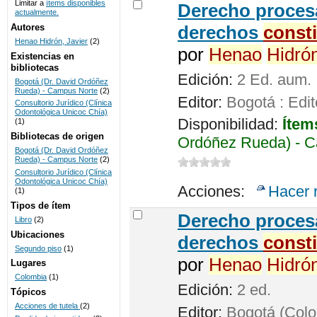
Limitar a
ítems disponibles
Derecho procesa
actualmente.
UNICOC
Autores
derechos
const
Henao Hidrón, Javier
(2)
por
Henao
Hidró
Existencias en
bibliotecas
Edición:
2 Ed. aum.
Bogotá (Dr. David Ordóñez
Rueda) - Campus Norte
(2)
Editor:
Bogotá : Edit
Consultorio Jurídico (Clínica
Odontológica Unicoc Chía)
Disponibilidad:
Ítem
(1)
Bibliotecas de origen
Ordóñez Rueda) - C
Bogotá (Dr. David Ordóñez
Rueda) - Campus Norte
(2)
Consultorio Jurídico (Clínica
Odontológica Unicoc Chía)
Acciones:
Hacer 
(1)
Tipos de ítem
Derecho procesa
Libro
(2)
Ubicaciones
derechos
const
Segundo piso
(1)
por
Henao
Hidró
Lugares
Colombia
(1)
Edición:
2 ed.
Tópicos
Acciones de tutela
(2)
Editor:
Bogotá (Colom