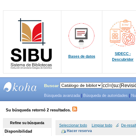
SIDECC -
Bases de datos
Descubridor
Buscar
Búsqueda avanzada
|
Búsqueda de autoridades
|
Nu
SIBU -
SISTEMAS
Su búsqueda retornó 2 resultados.
DE
Refine su búsqueda
Seleccionar todo
Limpiar todo
De-resal
Disponibilidad
BIBLIOTECAS