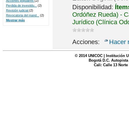
Acciones populares
(2)
Disponibilidad:
Ítem
Perdida de investidu...
(2)
Revisión judicial
(2)
Ordóñez Rueda) - Ca
Revocatoria del mand...
(2)
Jurídico (Clínica Od
Mostrar más
Acciones:
Hacer 
© 2014 UNICOC | Institución U
Bogotá D.C. Autopista
Cali: Calle 13 Norte