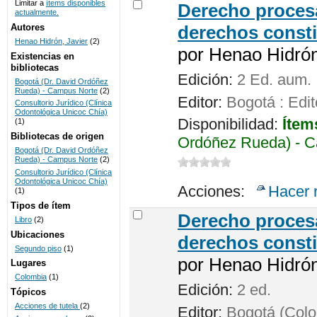
Limitar a
ítems disponibles
Derecho procesa
actualmente.
UNICOC
Autores
derechos consti
Henao Hidrón, Javier
(2)
por
Henao Hidrón,
Existencias en
bibliotecas
Edición:
2 Ed. aum.
Bogotá (Dr. David Ordóñez
Rueda) - Campus Norte
(2)
Editor:
Bogotá : Edit
Consultorio Jurídico (Clínica
Odontológica Unicoc Chía)
Disponibilidad:
Ítem
(1)
Bibliotecas de origen
Ordóñez Rueda) - C
Bogotá (Dr. David Ordóñez
Rueda) - Campus Norte
(2)
Consultorio Jurídico (Clínica
Odontológica Unicoc Chía)
Acciones:
Hacer 
(1)
Tipos de ítem
Derecho procesa
Libro
(2)
Ubicaciones
derechos consti
Segundo piso
(1)
por
Henao Hidrón,
Lugares
Colombia
(1)
Edición:
2 ed.
Tópicos
Acciones de tutela
(2)
Editor:
Bogotá (Colom