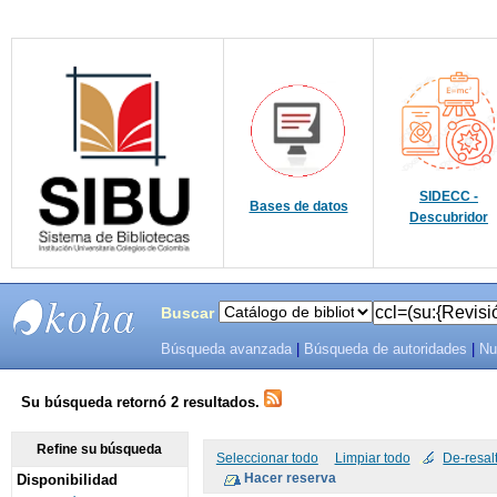
SIDECC -
Bases de datos
Descubridor
Buscar
Búsqueda avanzada
|
Búsqueda de autoridades
|
Nu
SIBU -
SISTEMAS
Su búsqueda retornó 2 resultados.
DE
Refine su búsqueda
Seleccionar todo
Limpiar todo
De-resal
Disponibilidad
BIBLIOTECAS