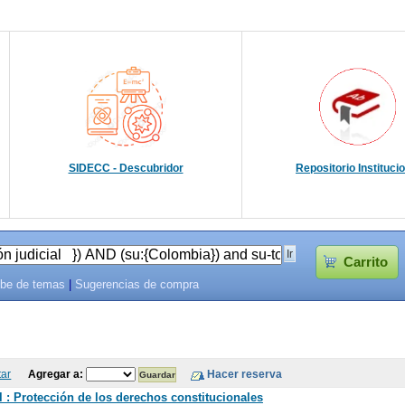
SIDECC - Descubridor
Repositorio Instituci
Carrito
be de temas
|
Sugerencias de compra
tar
Agregar a:
 : Protección de los derechos constitucionales