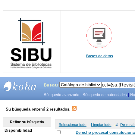
Bases de datos
Buscar
Búsqueda avanzada
|
Búsqueda de autoridades
|
Nu
SIBU -
SISTEMAS
Su búsqueda retornó 2 resultados.
DE
Refine su búsqueda
Seleccionar todo
Limpiar todo
De-resal
Disponibilidad
BIBLIOTECAS
Derecho procesal constitucional