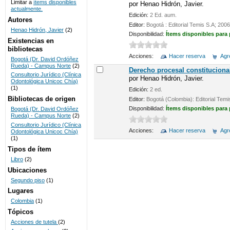
Limitar a
ítems disponibles
por
Henao Hidrón, Javier.
actualmente.
UNICOC
Edición:
2 Ed. aum.
Autores
Editor:
Bogotá : Editorial Temis S.A; 2006
Henao Hidrón, Javier
(2)
Disponibilidad:
Ítems disponibles para
Existencias en
bibliotecas
Acciones:
Hacer reserva
Agre
Bogotá (Dr. David Ordóñez
Rueda) - Campus Norte
(2)
Derecho procesal constituciona
Consultorio Jurídico (Clínica
por
Henao Hidrón, Javier.
Odontológica Unicoc Chía)
(1)
Edición:
2 ed.
Bibliotecas de origen
Editor:
Bogotá (Colombia): Editorial Temi
Disponibilidad:
Ítems disponibles para
Bogotá (Dr. David Ordóñez
Rueda) - Campus Norte
(2)
Consultorio Jurídico (Clínica
Acciones:
Hacer reserva
Agre
Odontológica Unicoc Chía)
(1)
Tipos de ítem
Libro
(2)
Ubicaciones
Segundo piso
(1)
Lugares
Colombia
(1)
Tópicos
Acciones de tutela
(2)