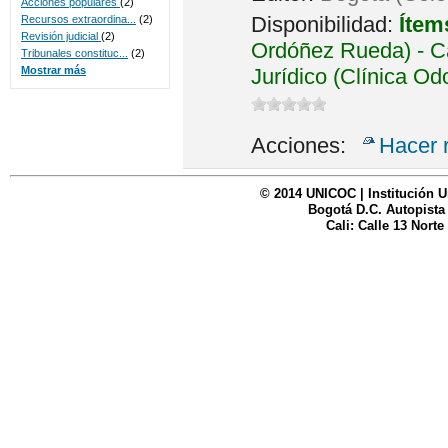
Acciones populares
(2)
Disponibilidad:
Ítem
Recursos extraordina...
(2)
Revisión judicial
(2)
Ordóñez Rueda) - Ca
Tribunales constituc...
(2)
Jurídico (Clínica Od
Mostrar más
Acciones:
Hacer 
© 2014 UNICOC | Institución U
Bogotá D.C. Autopista
Cali: Calle 13 Norte