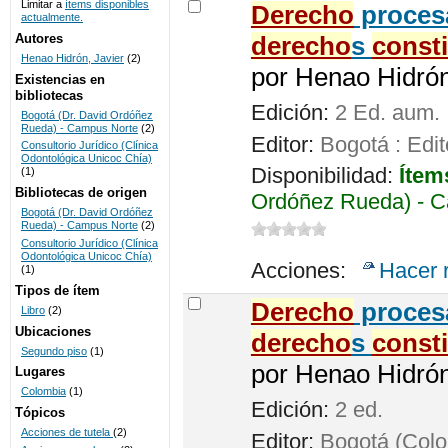
Limitar a
ítems disponibles
De
recho
procesa
actualmente.
UNICOC
Autores
de
recho
s
const
Henao Hidrón, Javier
(2)
por
Henao Hidrón,
Existencias en
bibliotecas
Edición:
2 Ed. aum.
Bogotá (Dr. David Ordóñez
Rueda) - Campus Norte
(2)
Editor:
Bogotá : Edit
Consultorio Jurídico (Clínica
Odontológica Unicoc Chía)
Disponibilidad:
Ítem
(1)
Bibliotecas de origen
Ordóñez Rueda) - C
Bogotá (Dr. David Ordóñez
Rueda) - Campus Norte
(2)
Consultorio Jurídico (Clínica
Odontológica Unicoc Chía)
Acciones:
Hacer 
(1)
Tipos de ítem
De
recho
procesa
Libro
(2)
Ubicaciones
de
recho
s
const
Segundo piso
(1)
por
Henao Hidrón,
Lugares
Colombia
(1)
Edición:
2 ed.
Tópicos
Acciones de tutela
(2)
Editor:
Bogotá (Colom