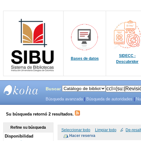
SIDECC -
Bases de datos
Descubridor
Buscar
Búsqueda avanzada
|
Búsqueda de autoridades
|
Nu
SIBU -
SISTEMAS
Su búsqueda retornó 2 resultados.
DE
Refine su búsqueda
Seleccionar todo
Limpiar todo
De-resal
Disponibilidad
BIBLIOTECAS