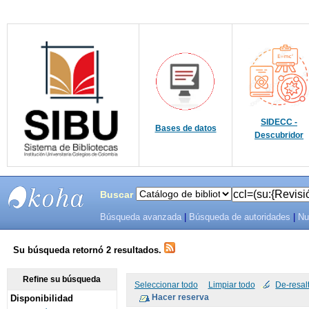
SIDECC -
Bases de datos
Descubridor
Buscar
Búsqueda avanzada
|
Búsqueda de autoridades
|
Nu
SIBU -
SISTEMAS
Su búsqueda retornó 2 resultados.
DE
Refine su búsqueda
Seleccionar todo
Limpiar todo
De-resal
Disponibilidad
BIBLIOTECAS