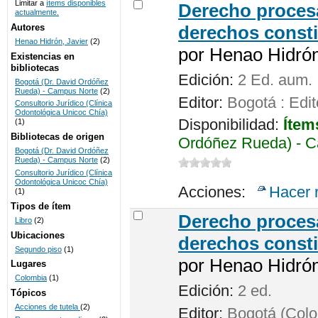
Limitar a
ítems disponibles
Derecho procesa
actualmente.
UNICOC
Autores
derechos consti
Henao Hidrón, Javier
(2)
por
Henao Hidrón,
Existencias en
bibliotecas
Edición:
2 Ed. aum.
Bogotá (Dr. David Ordóñez
Rueda) - Campus Norte
(2)
Editor:
Bogotá : Edit
Consultorio Jurídico (Clínica
Odontológica Unicoc Chía)
Disponibilidad:
Ítem
(1)
Bibliotecas de origen
Ordóñez Rueda) - C
Bogotá (Dr. David Ordóñez
Rueda) - Campus Norte
(2)
Consultorio Jurídico (Clínica
Odontológica Unicoc Chía)
Acciones:
Hacer 
(1)
Tipos de ítem
Derecho procesa
Libro
(2)
Ubicaciones
derechos consti
Segundo piso
(1)
por
Henao Hidrón,
Lugares
Colombia
(1)
Edición:
2 ed.
Tópicos
Acciones de tutela
(2)
Editor:
Bogotá (Colom