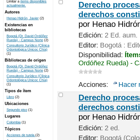
Limitar a
ítems disponibles
Derecho procesa
actualmente.
UNICOC
Autores
derechos consti
Henao Hidrón, Javier
(2)
por
Henao Hidrón,
Existencias en
bibliotecas
Edición:
2 Ed. aum.
Bogotá (Dr. David Ordóñez
Rueda) - Campus Norte
(2)
Editor:
Bogotá : Edit
Consultorio Jurídico (Clínica
Odontológica Unicoc Chía)
Disponibilidad:
Ítem
(1)
Bibliotecas de origen
Ordóñez Rueda) - C
Bogotá (Dr. David Ordóñez
Rueda) - Campus Norte
(2)
Consultorio Jurídico (Clínica
Odontológica Unicoc Chía)
Acciones:
Hacer 
(1)
Tipos de ítem
Derecho procesa
Libro
(2)
Ubicaciones
derechos consti
Segundo piso
(1)
por
Henao Hidrón,
Lugares
Colombia
(1)
Edición:
2 ed.
Tópicos
Acciones de tutela
(2)
Editor:
Bogotá (Colom