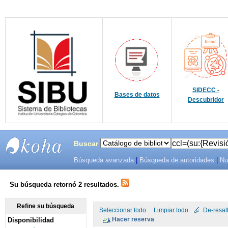
SIDECC -
Bases de datos
Descubridor
Buscar
Búsqueda avanzada
|
Búsqueda de autoridades
|
Nu
SIBU -
SISTEMAS
Su búsqueda retornó 2 resultados.
DE
Refine su búsqueda
Seleccionar todo
Limpiar todo
De-resal
Disponibilidad
BIBLIOTECAS