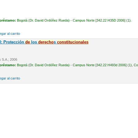
 préstamo:
Bogotá (Dr. David Ordóñez Rueda) - Campus Norte [342.22 H35D 2006] (1).
gar al carrito
l: Protección
de
los
de
recho
s
constitucionales
s S.A.; 2006
 préstamo:
Bogotá (Dr. David Ordóñez Rueda) - Campus Norte [342.22 H493d 2006] (1), Cons
gar al carrito