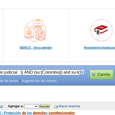
SIDECC - Descubridor
Repositorio Instituci
Carrito
be de temas
|
Sugerencias de compra
tar
Agregar a:
l : Protección
de
los
de
recho
s
constitucionales