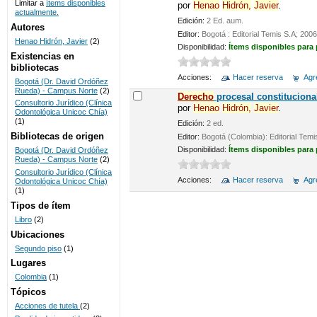
Limitar a
ítems disponibles
por
Henao
Hidrón,
Javier
.
actualmente.
UNICOC
Edición:
2 Ed. aum.
Autores
Editor:
Bogotá : Editorial Temis S.A; 2006
Henao Hidrón, Javier
(2)
Disponibilidad:
Ítems disponibles para
Existencias en
bibliotecas
Acciones:
Hacer reserva
Agre
Bogotá (Dr. David Ordóñez
Rueda) - Campus Norte
(2)
De
recho
procesal constituciona
Consultorio Jurídico (Clínica
por
Henao
Hidrón,
Javier
.
Odontológica Unicoc Chía)
(1)
Edición:
2 ed.
Bibliotecas de origen
Editor:
Bogotá (Colombia): Editorial Temi
Disponibilidad:
Ítems disponibles para
Bogotá (Dr. David Ordóñez
Rueda) - Campus Norte
(2)
Consultorio Jurídico (Clínica
Acciones:
Hacer reserva
Agre
Odontológica Unicoc Chía)
(1)
Tipos de ítem
Libro
(2)
Ubicaciones
Segundo piso
(1)
Lugares
Colombia
(1)
Tópicos
Acciones de tutela
(2)