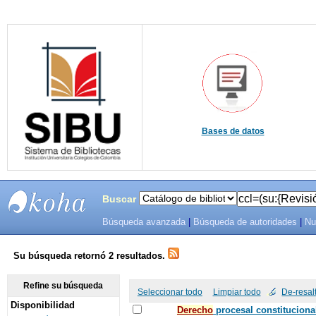
Bases de datos
Buscar
Búsqueda avanzada
|
Búsqueda de autoridades
|
Nu
SIBU -
SISTEMAS
Su búsqueda retornó 2 resultados.
DE
Refine su búsqueda
Seleccionar todo
Limpiar todo
De-resal
Disponibilidad
BIBLIOTECAS
De
recho
procesal constituciona