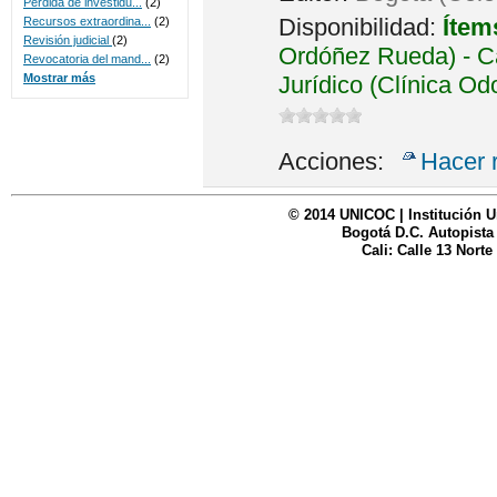
Perdida de investidu...
(2)
Disponibilidad:
Ítem
Recursos extraordina...
(2)
Revisión judicial
(2)
Ordóñez Rueda) - Ca
Revocatoria del mand...
(2)
Jurídico (Clínica Od
Mostrar más
Acciones:
Hacer 
© 2014 UNICOC | Institución U
Bogotá D.C. Autopista
Cali: Calle 13 Norte