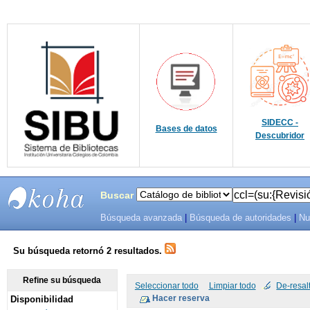
SIDECC -
Bases de datos
Descubridor
Buscar
Búsqueda avanzada
|
Búsqueda de autoridades
|
Nu
SIBU -
SISTEMAS
Su búsqueda retornó 2 resultados.
DE
Refine su búsqueda
Seleccionar todo
Limpiar todo
De-resal
Disponibilidad
BIBLIOTECAS