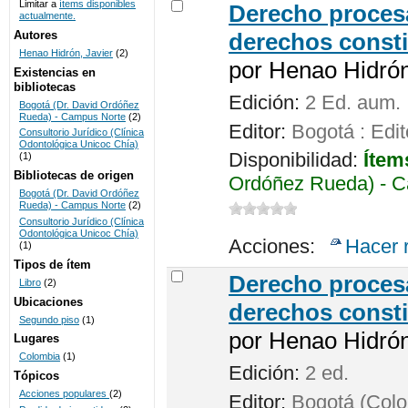
Limitar a
ítems disponibles
Derecho procesa
actualmente.
UNICOC
Autores
derechos consti
Henao Hidrón, Javier
(2)
por
Henao Hidrón,
Existencias en
bibliotecas
Edición:
2 Ed. aum.
Bogotá (Dr. David Ordóñez
Rueda) - Campus Norte
(2)
Editor:
Bogotá : Edit
Consultorio Jurídico (Clínica
Odontológica Unicoc Chía)
Disponibilidad:
Ítem
(1)
Bibliotecas de origen
Ordóñez Rueda) - C
Bogotá (Dr. David Ordóñez
Rueda) - Campus Norte
(2)
Consultorio Jurídico (Clínica
Odontológica Unicoc Chía)
Acciones:
Hacer 
(1)
Tipos de ítem
Derecho procesa
Libro
(2)
Ubicaciones
derechos consti
Segundo piso
(1)
por
Henao Hidrón,
Lugares
Colombia
(1)
Edición:
2 ed.
Tópicos
Acciones populares
(2)
Editor:
Bogotá (Colom