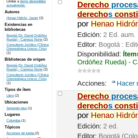
Limitar a
ítems disponibles
De
recho
procesa
actualmente.
UNICOC
Autores
de
recho
s
const
Henao Hidrón, Javier
(2)
por
Henao
Hidró
Existencias en
bibliotecas
Edición:
2 Ed. aum.
Bogotá (Dr. David Ordóñez
Rueda) - Campus Norte
(2)
Editor:
Bogotá : Edit
Consultorio Jurídico (Clínica
Odontológica Unicoc Chía)
Disponibilidad:
Ítem
(1)
Bibliotecas de origen
Ordóñez Rueda) - C
Bogotá (Dr. David Ordóñez
Rueda) - Campus Norte
(2)
Consultorio Jurídico (Clínica
Odontológica Unicoc Chía)
Acciones:
Hacer 
(1)
Tipos de ítem
De
recho
procesa
Libro
(2)
Ubicaciones
de
recho
s
const
Segundo piso
(1)
por
Henao
Hidró
Lugares
Colombia
(1)
Edición:
2 ed.
Tópicos
Acciones de tutela
(2)
Editor:
Bogotá (Colom