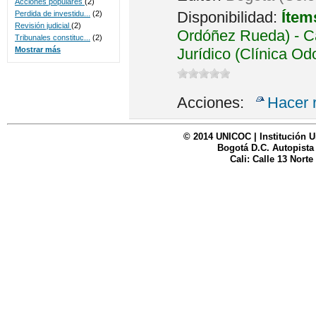
Acciones populares
(2)
Disponibilidad:
Ítem
Perdida de investidu...
(2)
Revisión judicial
(2)
Ordóñez Rueda) - Ca
Tribunales constituc...
(2)
Jurídico (Clínica Od
Mostrar más
Acciones:
Hacer 
© 2014 UNICOC | Institución U
Bogotá D.C. Autopista
Cali: Calle 13 Norte