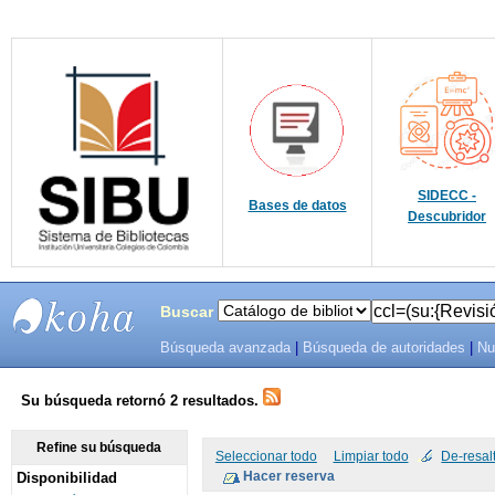
SIDECC -
Bases de datos
Descubridor
Buscar
Búsqueda avanzada
|
Búsqueda de autoridades
|
Nu
SIBU -
SISTEMAS
Su búsqueda retornó 2 resultados.
DE
Refine su búsqueda
Seleccionar todo
Limpiar todo
De-resal
Disponibilidad
BIBLIOTECAS