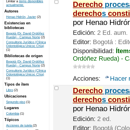
Limitar a
ítems disponibles
Derecho
procesa
actualmente.
UNICOC
Autores
derecho
s
const
Henao Hidrón, Javier
(2)
por
Henao Hidrón,
Existencias en
bibliotecas
Edición:
2 Ed. aum.
Bogotá (Dr. David Ordóñez
Rueda) - Campus Norte
(2)
Editor:
Bogotá : Edit
Consultorio Jurídico (Clínica
Odontológica Unicoc Chía)
Disponibilidad:
Ítem
(1)
Bibliotecas de origen
Ordóñez Rueda) - C
Bogotá (Dr. David Ordóñez
Rueda) - Campus Norte
(2)
Consultorio Jurídico (Clínica
Odontológica Unicoc Chía)
Acciones:
Hacer 
(1)
Tipos de ítem
Derecho
procesa
Libro
(2)
Ubicaciones
derecho
s
const
Segundo piso
(1)
por
Henao Hidrón,
Lugares
Colombia
(1)
Edición:
2 ed.
Tópicos
Acciones de tutela
(2)
Editor:
Bogotá (Colom