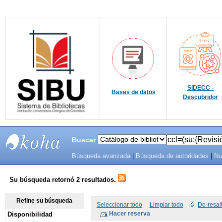
SIDECC -
Bases de datos
Descubridor
Buscar
Búsqueda avanzada
|
Búsqueda de autoridades
|
Nu
SIBU -
SISTEMAS
Su búsqueda retornó 2 resultados.
DE
Refine su búsqueda
Seleccionar todo
Limpiar todo
De-resal
Disponibilidad
BIBLIOTECAS