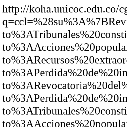
http://koha.unicoc.edu.co/c
q=ccl=%28su%3A%7BRe
to%3ATribunales%20const
to%3AAcciones%20popul
to%3ARecursos%20extrao
to%3APerdida%20de%20in
to%3ARevocatoria%20del
to%3APerdida%20de%20in
to%3ATribunales%20const
to%3AAcciones%20popula