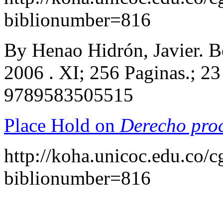
biblionumber=816
By Henao Hidrón, Javier. Bo
2006 . XI; 256 Paginas.; 2
9789583505515
Place Hold on
Derecho proc
http://koha.unicoc.edu.co/c
biblionumber=816