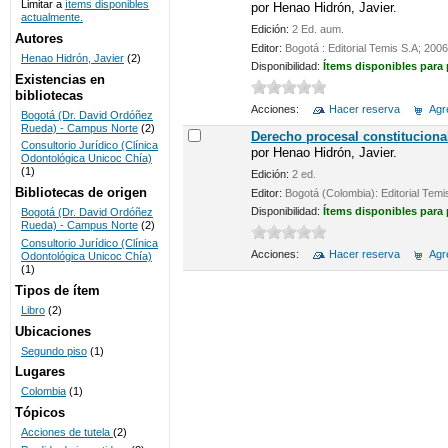
Limitar a
ítems disponibles
por
Henao Hidrón, Javier.
actualmente.
UNICOC
Edición:
2 Ed. aum.
Autores
Editor:
Bogotá : Editorial Temis S.A; 2006
Henao Hidrón, Javier
(2)
Disponibilidad:
Ítems disponibles para
Existencias en
bibliotecas
Acciones:
Hacer reserva
Agre
Bogotá (Dr. David Ordóñez
Rueda) - Campus Norte
(2)
Derecho procesal constituciona
Consultorio Jurídico (Clínica
por
Henao Hidrón, Javier.
Odontológica Unicoc Chía)
(1)
Edición:
2 ed.
Bibliotecas de origen
Editor:
Bogotá (Colombia): Editorial Temi
Disponibilidad:
Ítems disponibles para
Bogotá (Dr. David Ordóñez
Rueda) - Campus Norte
(2)
Consultorio Jurídico (Clínica
Acciones:
Hacer reserva
Agre
Odontológica Unicoc Chía)
(1)
Tipos de ítem
Libro
(2)
Ubicaciones
Segundo piso
(1)
Lugares
Colombia
(1)
Tópicos
Acciones de tutela
(2)