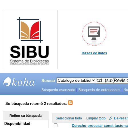
Bases de datos
Buscar
Búsqueda avanzada
|
Búsqueda de autoridades
|
Nu
SIBU -
SISTEMAS
Su búsqueda retornó 2 resultados.
DE
Refine su búsqueda
Seleccionar todo
Limpiar todo
De-resal
Disponibilidad
BIBLIOTECAS
Derecho procesal constitucional