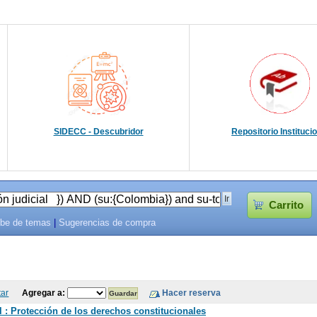
SIDECC - Descubridor
Repositorio Instituci
Carrito
be de temas
|
Sugerencias de compra
tar
Agregar a:
 : Protección de los derechos constitucionales