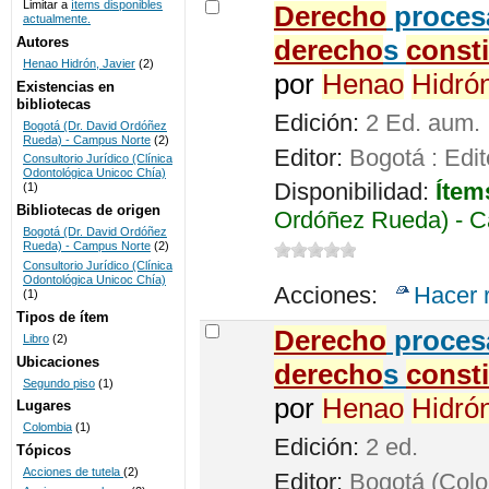
Limitar a
ítems disponibles
De
recho
procesa
actualmente.
UNICOC
Autores
de
recho
s
const
Henao Hidrón, Javier
(2)
por
Henao
Hidró
Existencias en
bibliotecas
Edición:
2 Ed. aum.
Bogotá (Dr. David Ordóñez
Rueda) - Campus Norte
(2)
Editor:
Bogotá : Edit
Consultorio Jurídico (Clínica
Odontológica Unicoc Chía)
Disponibilidad:
Ítem
(1)
Bibliotecas de origen
Ordóñez Rueda) - C
Bogotá (Dr. David Ordóñez
Rueda) - Campus Norte
(2)
Consultorio Jurídico (Clínica
Odontológica Unicoc Chía)
Acciones:
Hacer 
(1)
Tipos de ítem
De
recho
procesa
Libro
(2)
Ubicaciones
de
recho
s
const
Segundo piso
(1)
por
Henao
Hidró
Lugares
Colombia
(1)
Edición:
2 ed.
Tópicos
Acciones de tutela
(2)
Editor:
Bogotá (Colom