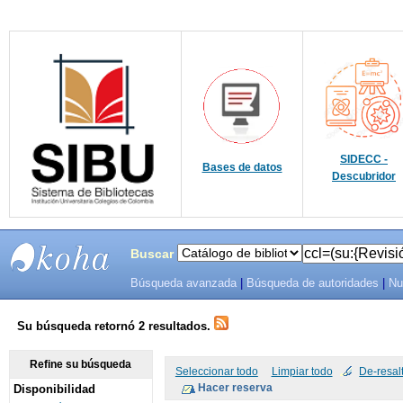
SIDECC -
Bases de datos
Descubridor
Buscar
Búsqueda avanzada
|
Búsqueda de autoridades
|
Nu
SIBU -
SISTEMAS
Su búsqueda retornó 2 resultados.
DE
Refine su búsqueda
Seleccionar todo
Limpiar todo
De-resal
Disponibilidad
BIBLIOTECAS