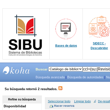
SIDECC -
Bases de datos
Descubridor
Buscar
Búsqueda avanzada
|
Búsqueda de autoridades
|
Nu
SIBU -
SISTEMAS
Su búsqueda retornó 2 resultados.
DE
Refine su búsqueda
Seleccionar todo
Limpiar todo
De-resal
Disponibilidad
BIBLIOTECAS