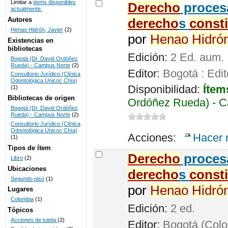
Limitar a
ítems disponibles
Derecho
procesa
actualmente.
UNICOC
Autores
derecho
s
const
Henao Hidrón, Javier
(2)
por
Henao
Hidró
Existencias en
bibliotecas
Edición:
2 Ed. aum.
Bogotá (Dr. David Ordóñez
Rueda) - Campus Norte
(2)
Editor:
Bogotá : Edit
Consultorio Jurídico (Clínica
Odontológica Unicoc Chía)
Disponibilidad:
Ítem
(1)
Bibliotecas de origen
Ordóñez Rueda) - C
Bogotá (Dr. David Ordóñez
Rueda) - Campus Norte
(2)
Consultorio Jurídico (Clínica
Odontológica Unicoc Chía)
Acciones:
Hacer 
(1)
Tipos de ítem
Derecho
procesa
Libro
(2)
Ubicaciones
derecho
s
const
Segundo piso
(1)
por
Henao
Hidró
Lugares
Colombia
(1)
Edición:
2 ed.
Tópicos
Acciones de tutela
(2)
Editor:
Bogotá (Colom