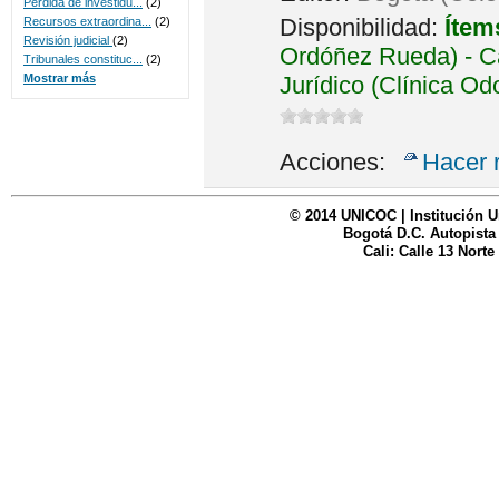
Perdida de investidu...
(2)
Disponibilidad:
Ítem
Recursos extraordina...
(2)
Revisión judicial
(2)
Ordóñez Rueda) - Ca
Tribunales constituc...
(2)
Jurídico (Clínica Od
Mostrar más
Acciones:
Hacer 
© 2014 UNICOC | Institución U
Bogotá D.C. Autopista
Cali: Calle 13 Norte