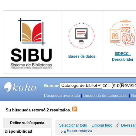
SIDECC -
Bases de datos
Descubridor
Buscar
Búsqueda avanzada
|
Búsqueda de autoridades
|
Nu
SIBU -
SISTEMAS
Su búsqueda retornó 2 resultados.
DE
Refine su búsqueda
Seleccionar todo
Limpiar todo
De-resal
Disponibilidad
BIBLIOTECAS