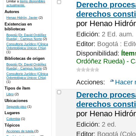
Limitar a
ítems disponibles
Derecho procesa
actualmente.
UNICOC
Autores
derechos consti
Henao Hidrón, Javier
(2)
por
Henao Hidrón,
Existencias en
bibliotecas
Edición:
2 Ed. aum.
Bogotá (Dr. David Ordóñez
Rueda) - Campus Norte
(2)
Editor:
Bogotá : Edit
Consultorio Jurídico (Clínica
Odontológica Unicoc Chía)
Disponibilidad:
Ítem
(1)
Bibliotecas de origen
Ordóñez Rueda) - C
Bogotá (Dr. David Ordóñez
Rueda) - Campus Norte
(2)
Consultorio Jurídico (Clínica
Odontológica Unicoc Chía)
Acciones:
Hacer 
(1)
Tipos de ítem
Derecho procesa
Libro
(2)
Ubicaciones
derechos consti
Segundo piso
(1)
por
Henao Hidrón,
Lugares
Colombia
(1)
Edición:
2 ed.
Tópicos
Acciones de tutela
(2)
Editor:
Bogotá (Colom