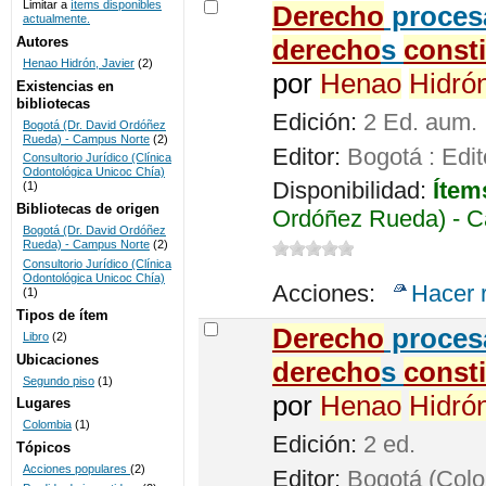
Limitar a
ítems disponibles
De
recho
procesa
actualmente.
UNICOC
Autores
de
recho
s
const
Henao Hidrón, Javier
(2)
por
Henao
Hidró
Existencias en
bibliotecas
Edición:
2 Ed. aum.
Bogotá (Dr. David Ordóñez
Rueda) - Campus Norte
(2)
Editor:
Bogotá : Edit
Consultorio Jurídico (Clínica
Odontológica Unicoc Chía)
Disponibilidad:
Ítem
(1)
Bibliotecas de origen
Ordóñez Rueda) - C
Bogotá (Dr. David Ordóñez
Rueda) - Campus Norte
(2)
Consultorio Jurídico (Clínica
Odontológica Unicoc Chía)
Acciones:
Hacer 
(1)
Tipos de ítem
De
recho
procesa
Libro
(2)
Ubicaciones
de
recho
s
const
Segundo piso
(1)
por
Henao
Hidró
Lugares
Colombia
(1)
Edición:
2 ed.
Tópicos
Acciones populares
(2)
Editor:
Bogotá (Colom