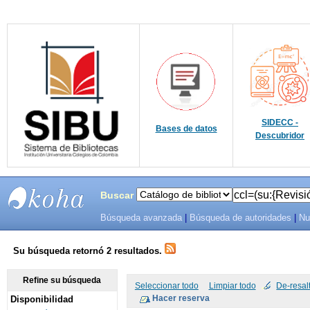
SIDECC -
Bases de datos
Descubridor
Buscar
Búsqueda avanzada
|
Búsqueda de autoridades
|
Nu
SIBU -
SISTEMAS
Su búsqueda retornó 2 resultados.
DE
Refine su búsqueda
Seleccionar todo
Limpiar todo
De-resal
Disponibilidad
BIBLIOTECAS