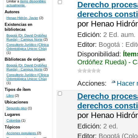
Limitar a
ítems disponibles
Derecho procesa
actualmente.
UNICOC
Autores
derechos consti
Henao Hidrón, Javier
(2)
por
Henao Hidrón,
Existencias en
bibliotecas
Edición:
2 Ed. aum.
Bogotá (Dr. David Ordóñez
Rueda) - Campus Norte
(2)
Editor:
Bogotá : Edit
Consultorio Jurídico (Clínica
Odontológica Unicoc Chía)
Disponibilidad:
Ítem
(1)
Bibliotecas de origen
Ordóñez Rueda) - C
Bogotá (Dr. David Ordóñez
Rueda) - Campus Norte
(2)
Consultorio Jurídico (Clínica
Odontológica Unicoc Chía)
Acciones:
Hacer 
(1)
Tipos de ítem
Derecho procesa
Libro
(2)
Ubicaciones
derechos consti
Segundo piso
(1)
por
Henao Hidrón,
Lugares
Colombia
(1)
Edición:
2 ed.
Tópicos
Acciones populares
(2)
Editor:
Bogotá (Colom