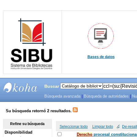
Bases de datos
Buscar
Búsqueda avanzada
|
Búsqueda de autoridades
|
Nu
SIBU -
SISTEMAS
Su búsqueda retornó 2 resultados.
DE
Refine su búsqueda
Seleccionar todo
Limpiar todo
De-resal
Disponibilidad
BIBLIOTECAS
De
recho
procesal constituciona