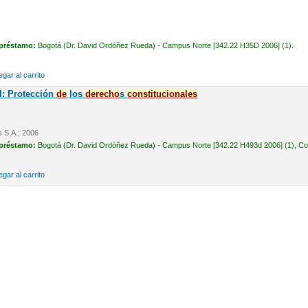
 préstamo:
Bogotá (Dr. David Ordóñez Rueda) - Campus Norte [342.22 H35D 2006] (1).
gar al carrito
l: Protección
de
los
de
recho
s
constitucionales
s S.A.; 2006
 préstamo:
Bogotá (Dr. David Ordóñez Rueda) - Campus Norte [342.22 H493d 2006] (1), Cons
gar al carrito