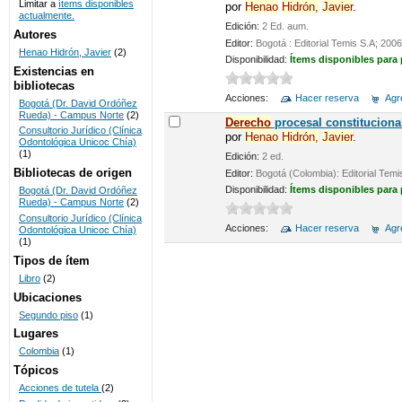
Limitar a
ítems disponibles
por
Henao
Hidrón,
Javier
.
actualmente.
UNICOC
Edición:
2 Ed. aum.
Autores
Editor:
Bogotá : Editorial Temis S.A; 2006
Henao Hidrón, Javier
(2)
Disponibilidad:
Ítems disponibles para
Existencias en
bibliotecas
Acciones:
Hacer reserva
Agre
Bogotá (Dr. David Ordóñez
Rueda) - Campus Norte
(2)
De
recho
procesal constituciona
Consultorio Jurídico (Clínica
por
Henao
Hidrón,
Javier
.
Odontológica Unicoc Chía)
(1)
Edición:
2 ed.
Bibliotecas de origen
Editor:
Bogotá (Colombia): Editorial Temi
Disponibilidad:
Ítems disponibles para
Bogotá (Dr. David Ordóñez
Rueda) - Campus Norte
(2)
Consultorio Jurídico (Clínica
Acciones:
Hacer reserva
Agre
Odontológica Unicoc Chía)
(1)
Tipos de ítem
Libro
(2)
Ubicaciones
Segundo piso
(1)
Lugares
Colombia
(1)
Tópicos
Acciones de tutela
(2)