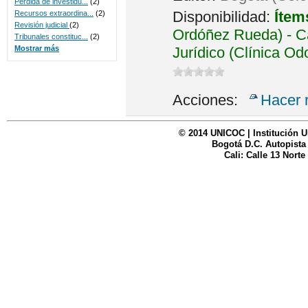
Perdida de investidu...
(2)
Disponibilidad:
Ítem
Recursos extraordina...
(2)
Revisión judicial
(2)
Ordóñez Rueda) - Ca
Tribunales constituc...
(2)
Jurídico (Clínica Od
Mostrar más
Acciones:
Hacer 
© 2014 UNICOC | Institución U
Bogotá D.C. Autopista
Cali: Calle 13 Norte