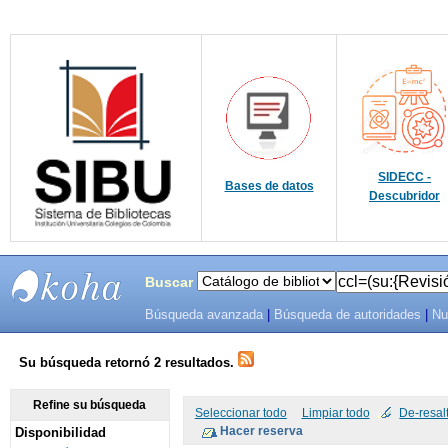
SIDECC -
Bases de datos
Descubridor
Buscar
Búsqueda avanzada
|
Búsqueda de autoridades
|
Nu
SIBU -
SISTEMAS
Su búsqueda retornó 2 resultados.
DE
Refine su búsqueda
Seleccionar todo
Limpiar todo
De-resal
Disponibilidad
BIBLIOTECAS