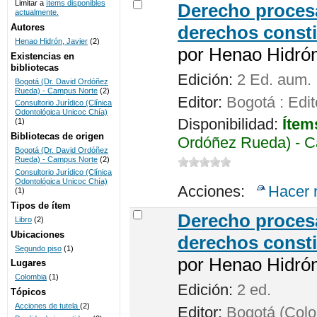
Limitar a
ítems disponibles
Derecho procesa
actualmente.
UNICOC
Autores
derechos consti
Henao Hidrón, Javier
(2)
por
Henao Hidrón,
Existencias en
bibliotecas
Edición:
2 Ed. aum.
Bogotá (Dr. David Ordóñez
Rueda) - Campus Norte
(2)
Editor:
Bogotá : Edit
Consultorio Jurídico (Clínica
Odontológica Unicoc Chía)
Disponibilidad:
Ítem
(1)
Bibliotecas de origen
Ordóñez Rueda) - C
Bogotá (Dr. David Ordóñez
Rueda) - Campus Norte
(2)
Consultorio Jurídico (Clínica
Odontológica Unicoc Chía)
Acciones:
Hacer 
(1)
Tipos de ítem
Derecho procesa
Libro
(2)
Ubicaciones
derechos consti
Segundo piso
(1)
por
Henao Hidrón,
Lugares
Colombia
(1)
Edición:
2 ed.
Tópicos
Acciones de tutela
(2)
Editor:
Bogotá (Colom