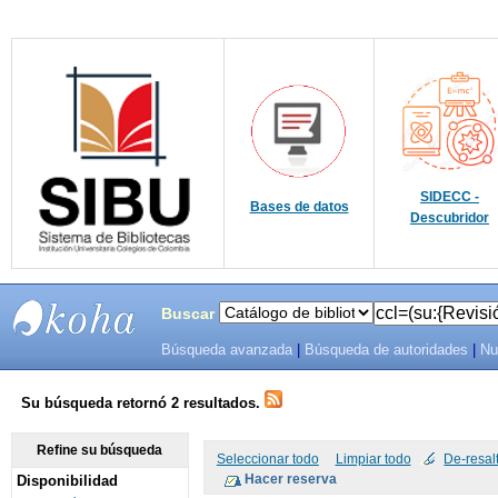
SIDECC -
Bases de datos
Descubridor
Buscar
Búsqueda avanzada
|
Búsqueda de autoridades
|
Nu
SIBU -
SISTEMAS
Su búsqueda retornó 2 resultados.
DE
Refine su búsqueda
Seleccionar todo
Limpiar todo
De-resal
Disponibilidad
BIBLIOTECAS