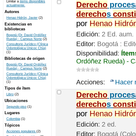
Limitar a
ítems disponibles
De
recho
procesa
actualmente.
UNICOC
Autores
de
recho
s
const
Henao Hidrón, Javier
(2)
por
Henao
Hidró
Existencias en
bibliotecas
Edición:
2 Ed. aum.
Bogotá (Dr. David Ordóñez
Rueda) - Campus Norte
(2)
Editor:
Bogotá : Edit
Consultorio Jurídico (Clínica
Odontológica Unicoc Chía)
Disponibilidad:
Ítem
(1)
Bibliotecas de origen
Ordóñez Rueda) - C
Bogotá (Dr. David Ordóñez
Rueda) - Campus Norte
(2)
Consultorio Jurídico (Clínica
Odontológica Unicoc Chía)
Acciones:
Hacer 
(1)
Tipos de ítem
De
recho
procesa
Libro
(2)
Ubicaciones
de
recho
s
const
Segundo piso
(1)
por
Henao
Hidró
Lugares
Colombia
(1)
Edición:
2 ed.
Tópicos
Acciones populares
(2)
Editor:
Bogotá (Colom