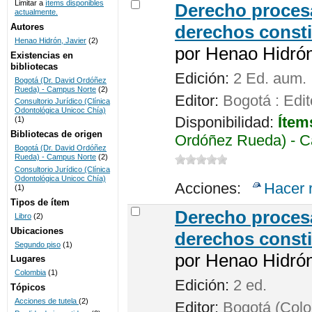
Limitar a
ítems disponibles
Derecho procesa
actualmente.
UNICOC
Autores
derechos consti
Henao Hidrón, Javier
(2)
por
Henao Hidrón,
Existencias en
bibliotecas
Edición:
2 Ed. aum.
Bogotá (Dr. David Ordóñez
Rueda) - Campus Norte
(2)
Editor:
Bogotá : Edit
Consultorio Jurídico (Clínica
Odontológica Unicoc Chía)
Disponibilidad:
Ítem
(1)
Bibliotecas de origen
Ordóñez Rueda) - C
Bogotá (Dr. David Ordóñez
Rueda) - Campus Norte
(2)
Consultorio Jurídico (Clínica
Odontológica Unicoc Chía)
Acciones:
Hacer 
(1)
Tipos de ítem
Derecho procesa
Libro
(2)
Ubicaciones
derechos consti
Segundo piso
(1)
por
Henao Hidrón,
Lugares
Colombia
(1)
Edición:
2 ed.
Tópicos
Acciones de tutela
(2)
Editor:
Bogotá (Colom