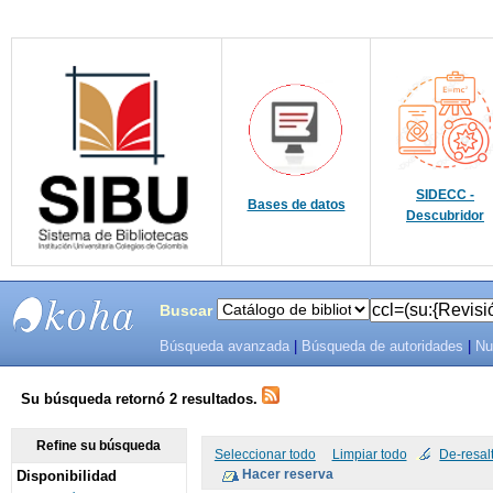
SIDECC -
Bases de datos
Descubridor
Buscar
Búsqueda avanzada
|
Búsqueda de autoridades
|
Nu
SIBU -
SISTEMAS
Su búsqueda retornó 2 resultados.
DE
Refine su búsqueda
Seleccionar todo
Limpiar todo
De-resal
Disponibilidad
BIBLIOTECAS