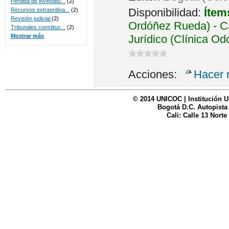
Perdida de investidu...
(2)
Disponibilidad:
Ítem
Recursos extraordina...
(2)
Revisión judicial
(2)
Ordóñez Rueda) - Ca
Tribunales constituc...
(2)
Jurídico (Clínica Od
Mostrar más
Acciones:
Hacer 
© 2014 UNICOC | Institución U
Bogotá D.C. Autopista
Cali: Calle 13 Norte