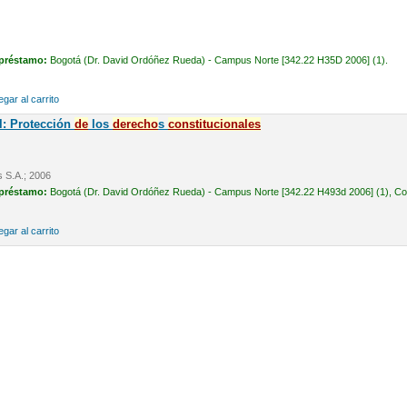
 préstamo:
Bogotá (Dr. David Ordóñez Rueda) - Campus Norte [342.22 H35D 2006] (1).
gar al carrito
l: Protección
de
los
de
recho
s
constitucionales
s S.A.; 2006
 préstamo:
Bogotá (Dr. David Ordóñez Rueda) - Campus Norte [342.22 H493d 2006] (1), Cons
gar al carrito