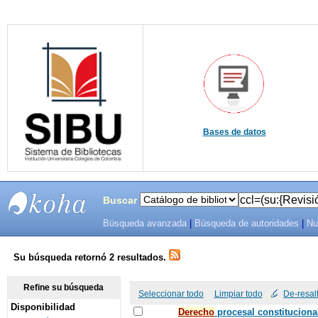
Bases de datos
Buscar
Búsqueda avanzada
|
Búsqueda de autoridades
|
Nu
SIBU -
SISTEMAS
Su búsqueda retornó 2 resultados.
DE
Refine su búsqueda
Seleccionar todo
Limpiar todo
De-resal
Disponibilidad
BIBLIOTECAS
De
recho
procesal constituciona