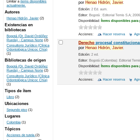
Limitar a
ítems disponibles
por
Henao
Hidrón,
Javier
.
actualmente.
UNICOC
Edición:
2 Ed. aum.
Autores
Editor:
Bogotá : Editorial Temis S.A; 2006
Henao Hidrón, Javier
(2)
Disponibilidad:
Ítems disponibles para
Existencias en
bibliotecas
Acciones:
Hacer reserva
Agre
Bogotá (Dr. David Ordóñez
Rueda) - Campus Norte
(2)
De
recho
procesal constituciona
Consultorio Jurídico (Clínica
por
Henao
Hidrón,
Javier
.
Odontológica Unicoc Chía)
(1)
Edición:
2 ed.
Bibliotecas de origen
Editor:
Bogotá (Colombia): Editorial Temi
Disponibilidad:
Ítems disponibles para
Bogotá (Dr. David Ordóñez
Rueda) - Campus Norte
(2)
Consultorio Jurídico (Clínica
Acciones:
Hacer reserva
Agre
Odontológica Unicoc Chía)
(1)
Tipos de ítem
Libro
(2)
Ubicaciones
Segundo piso
(1)
Lugares
Colombia
(1)
Tópicos
Acciones de tutela
(2)