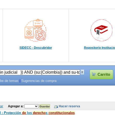
SIDECC - Descubridor
Repositorio Instituci
Carrito
be de temas
|
Sugerencias de compra
tar
Agregar a:
l : Protección
de
los
de
recho
s
constitucionales