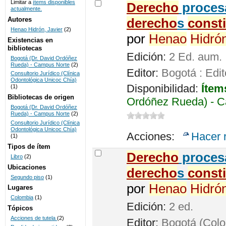
Limitar a
ítems disponibles
De
recho
procesa
actualmente.
UNICOC
Autores
de
recho
s
const
Henao Hidrón, Javier
(2)
por
Henao
Hidró
Existencias en
bibliotecas
Edición:
2 Ed. aum.
Bogotá (Dr. David Ordóñez
Rueda) - Campus Norte
(2)
Editor:
Bogotá : Edit
Consultorio Jurídico (Clínica
Odontológica Unicoc Chía)
Disponibilidad:
Ítem
(1)
Bibliotecas de origen
Ordóñez Rueda) - C
Bogotá (Dr. David Ordóñez
Rueda) - Campus Norte
(2)
Consultorio Jurídico (Clínica
Odontológica Unicoc Chía)
Acciones:
Hacer 
(1)
Tipos de ítem
De
recho
procesa
Libro
(2)
Ubicaciones
de
recho
s
const
Segundo piso
(1)
por
Henao
Hidró
Lugares
Colombia
(1)
Edición:
2 ed.
Tópicos
Acciones de tutela
(2)
Editor:
Bogotá (Colom