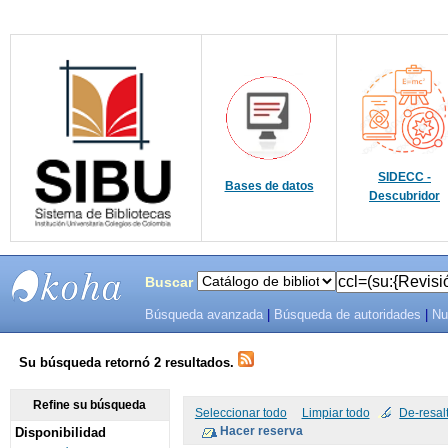
SIDECC -
Bases de datos
Descubridor
Buscar
Búsqueda avanzada
|
Búsqueda de autoridades
|
Nu
SIBU -
SISTEMAS
Su búsqueda retornó 2 resultados.
DE
Refine su búsqueda
Seleccionar todo
Limpiar todo
De-resal
Disponibilidad
BIBLIOTECAS