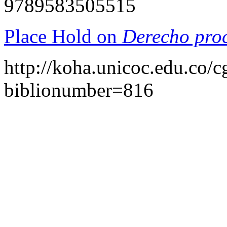
9789583505515
Place Hold on
Derecho proc
http://koha.unicoc.edu.co/c
biblionumber=816