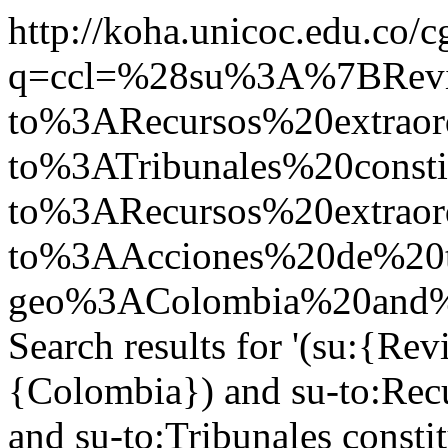
http://koha.unicoc.edu.co/c
q=ccl=%28su%3A%7BRe
to%3ARecursos%20extrao
to%3ATribunales%20const
to%3ARecursos%20extra
to%3AAcciones%20de%20
geo%3AColombia%20and%
Search results for '(su:{Rev
{Colombia}) and su-to:Recu
and su-to:Tribunales consti