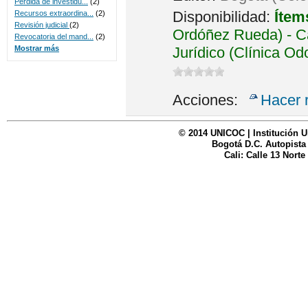
Perdida de investidu...
(2)
Disponibilidad:
Ítem
Recursos extraordina...
(2)
Revisión judicial
(2)
Ordóñez Rueda) - Ca
Revocatoria del mand...
(2)
Jurídico (Clínica Od
Mostrar más
Acciones:
Hacer 
© 2014 UNICOC | Institución U
Bogotá D.C. Autopista
Cali: Calle 13 Norte