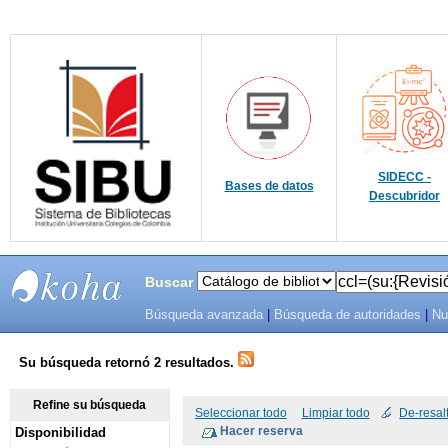
SIDECC -
Bases de datos
Descubridor
Buscar
Búsqueda avanzada
|
Búsqueda de autoridades
|
Nu
SIBU -
SISTEMAS
Su búsqueda retornó 2 resultados.
DE
Refine su búsqueda
Seleccionar todo
Limpiar todo
De-resal
Disponibilidad
BIBLIOTECAS