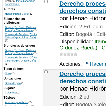
Limitar a
ítems disponibles
Derecho procesa
actualmente.
UNICOC
Autores
derechos consti
Henao Hidrón, Javier
(2)
por
Henao Hidrón,
Existencias en
bibliotecas
Edición:
2 Ed. aum.
Bogotá (Dr. David Ordóñez
Rueda) - Campus Norte
(2)
Editor:
Bogotá : Edit
Consultorio Jurídico (Clínica
Odontológica Unicoc Chía)
Disponibilidad:
Ítem
(1)
Bibliotecas de origen
Ordóñez Rueda) - C
Bogotá (Dr. David Ordóñez
Rueda) - Campus Norte
(2)
Consultorio Jurídico (Clínica
Odontológica Unicoc Chía)
Acciones:
Hacer 
(1)
Tipos de ítem
Derecho procesa
Libro
(2)
Ubicaciones
derechos consti
Segundo piso
(1)
por
Henao Hidrón,
Lugares
Colombia
(1)
Edición:
2 ed.
Tópicos
Acciones populares
(2)
Editor:
Bogotá (Colom