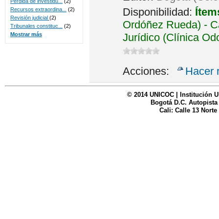
Perdida de investidu...
(2)
Disponibilidad:
Ítem
Recursos extraordina...
(2)
Revisión judicial
(2)
Ordóñez Rueda) - Ca
Tribunales constituc...
(2)
Jurídico (Clínica Od
Mostrar más
Acciones:
Hacer 
© 2014 UNICOC | Institución U
Bogotá D.C. Autopista
Cali: Calle 13 Norte