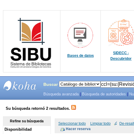
SIDECC -
Bases de datos
Descubridor
Buscar
Búsqueda avanzada
|
Búsqueda de autoridades
|
Nu
SIBU -
SISTEMAS
Su búsqueda retornó 2 resultados.
DE
Refine su búsqueda
Seleccionar todo
Limpiar todo
De-resal
Disponibilidad
BIBLIOTECAS