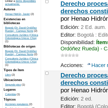
Limitar a
ítems disponibles
Derecho procesa
actualmente.
UNICOC
Autores
derechos consti
Henao Hidrón, Javier
(2)
por
Henao Hidrón,
Existencias en
bibliotecas
Edición:
2 Ed. aum.
Bogotá (Dr. David Ordóñez
Rueda) - Campus Norte
(2)
Editor:
Bogotá : Edit
Consultorio Jurídico (Clínica
Odontológica Unicoc Chía)
Disponibilidad:
Ítem
(1)
Bibliotecas de origen
Ordóñez Rueda) - C
Bogotá (Dr. David Ordóñez
Rueda) - Campus Norte
(2)
Consultorio Jurídico (Clínica
Odontológica Unicoc Chía)
Acciones:
Hacer 
(1)
Tipos de ítem
Derecho procesa
Libro
(2)
Ubicaciones
derechos consti
Segundo piso
(1)
por
Henao Hidrón,
Lugares
Colombia
(1)
Edición:
2 ed.
Tópicos
Acciones populares
(2)
Editor:
Bogotá (Colom