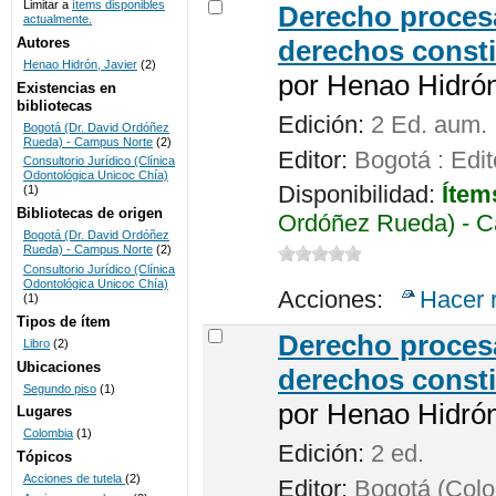
Limitar a
ítems disponibles
Derecho procesa
actualmente.
UNICOC
Autores
derechos consti
Henao Hidrón, Javier
(2)
por
Henao Hidrón,
Existencias en
bibliotecas
Edición:
2 Ed. aum.
Bogotá (Dr. David Ordóñez
Rueda) - Campus Norte
(2)
Editor:
Bogotá : Edit
Consultorio Jurídico (Clínica
Odontológica Unicoc Chía)
Disponibilidad:
Ítem
(1)
Bibliotecas de origen
Ordóñez Rueda) - C
Bogotá (Dr. David Ordóñez
Rueda) - Campus Norte
(2)
Consultorio Jurídico (Clínica
Odontológica Unicoc Chía)
Acciones:
Hacer 
(1)
Tipos de ítem
Derecho procesa
Libro
(2)
Ubicaciones
derechos consti
Segundo piso
(1)
por
Henao Hidrón,
Lugares
Colombia
(1)
Edición:
2 ed.
Tópicos
Acciones de tutela
(2)
Editor:
Bogotá (Colom