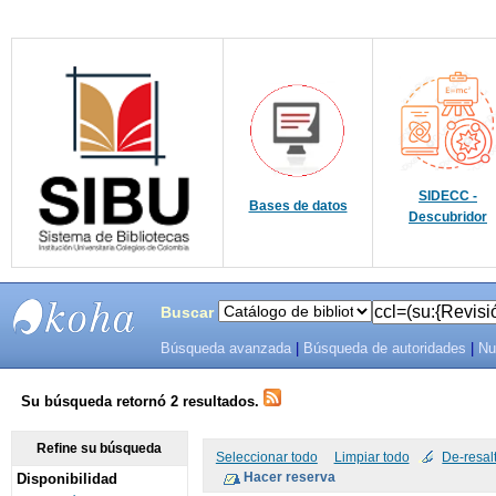
SIDECC -
Bases de datos
Descubridor
Buscar
Búsqueda avanzada
|
Búsqueda de autoridades
|
Nu
SIBU -
SISTEMAS
Su búsqueda retornó 2 resultados.
DE
Refine su búsqueda
Seleccionar todo
Limpiar todo
De-resal
Disponibilidad
BIBLIOTECAS