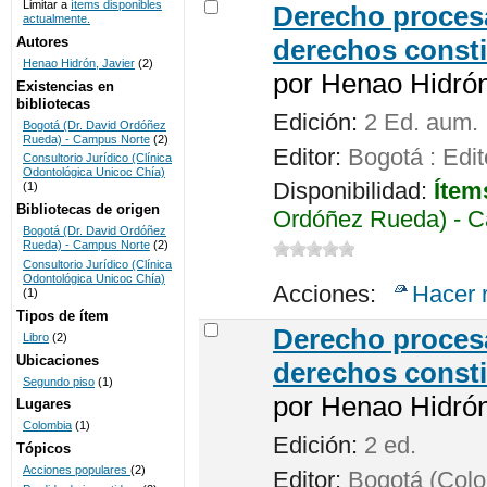
Limitar a
ítems disponibles
Derecho procesa
actualmente.
UNICOC
Autores
derechos consti
Henao Hidrón, Javier
(2)
por
Henao Hidrón,
Existencias en
bibliotecas
Edición:
2 Ed. aum.
Bogotá (Dr. David Ordóñez
Rueda) - Campus Norte
(2)
Editor:
Bogotá : Edit
Consultorio Jurídico (Clínica
Odontológica Unicoc Chía)
Disponibilidad:
Ítem
(1)
Bibliotecas de origen
Ordóñez Rueda) - C
Bogotá (Dr. David Ordóñez
Rueda) - Campus Norte
(2)
Consultorio Jurídico (Clínica
Odontológica Unicoc Chía)
Acciones:
Hacer 
(1)
Tipos de ítem
Derecho procesa
Libro
(2)
Ubicaciones
derechos consti
Segundo piso
(1)
por
Henao Hidrón,
Lugares
Colombia
(1)
Edición:
2 ed.
Tópicos
Acciones populares
(2)
Editor:
Bogotá (Colom