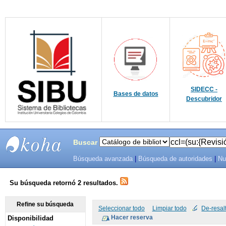
SIDECC -
Bases de datos
Descubridor
Buscar
Búsqueda avanzada
|
Búsqueda de autoridades
|
Nu
SIBU -
SISTEMAS
Su búsqueda retornó 2 resultados.
DE
Refine su búsqueda
Seleccionar todo
Limpiar todo
De-resal
Disponibilidad
BIBLIOTECAS