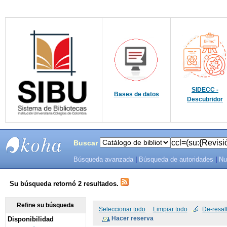
SIDECC -
Bases de datos
Descubridor
Buscar
Búsqueda avanzada
|
Búsqueda de autoridades
|
Nu
SIBU -
SISTEMAS
Su búsqueda retornó 2 resultados.
DE
Refine su búsqueda
Seleccionar todo
Limpiar todo
De-resal
Disponibilidad
BIBLIOTECAS