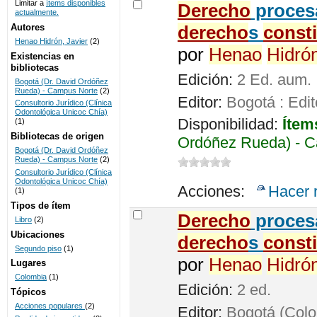
Limitar a
ítems disponibles
Derecho
procesa
actualmente.
UNICOC
Autores
derecho
s
const
Henao Hidrón, Javier
(2)
por
Henao
Hidró
Existencias en
bibliotecas
Edición:
2 Ed. aum.
Bogotá (Dr. David Ordóñez
Rueda) - Campus Norte
(2)
Editor:
Bogotá : Edit
Consultorio Jurídico (Clínica
Odontológica Unicoc Chía)
Disponibilidad:
Ítem
(1)
Bibliotecas de origen
Ordóñez Rueda) - C
Bogotá (Dr. David Ordóñez
Rueda) - Campus Norte
(2)
Consultorio Jurídico (Clínica
Odontológica Unicoc Chía)
Acciones:
Hacer 
(1)
Tipos de ítem
Derecho
procesa
Libro
(2)
Ubicaciones
derecho
s
const
Segundo piso
(1)
por
Henao
Hidró
Lugares
Colombia
(1)
Edición:
2 ed.
Tópicos
Acciones populares
(2)
Editor:
Bogotá (Colom