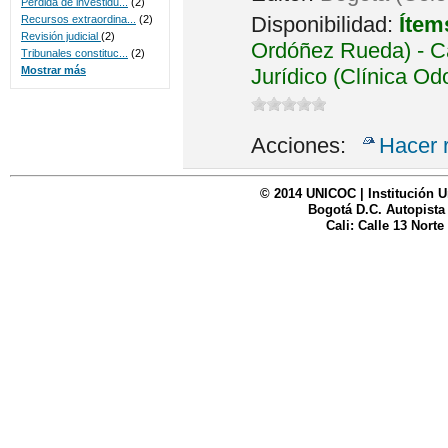
Perdida de investidu...
(2)
Disponibilidad:
Ítem
Recursos extraordina...
(2)
Revisión judicial
(2)
Ordóñez Rueda) - Ca
Tribunales constituc...
(2)
Jurídico (Clínica Od
Mostrar más
Acciones:
Hacer 
© 2014 UNICOC | Institución U
Bogotá D.C. Autopista
Cali: Calle 13 Norte