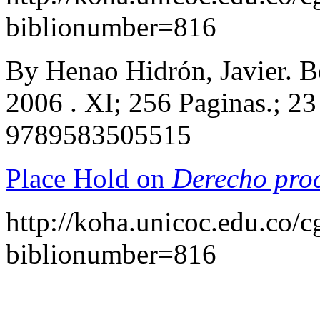
biblionumber=816
By Henao Hidrón, Javier. Bo
2006 . XI; 256 Paginas.; 2
9789583505515
Place Hold on
Derecho proc
http://koha.unicoc.edu.co/c
biblionumber=816