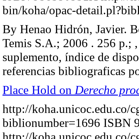
bin/koha/opac-detail.pl?b
By Henao Hidrón, Javier. B
Temis S.A.; 2006 . 256 p.; ,
suplemento, índice de dispo
referencias bibliograficas 
Place Hold on
Derecho proc
http://koha.unicoc.edu.co/c
biblionumber=1696
ISBN 
http://koha.unicoc.edu.co/c