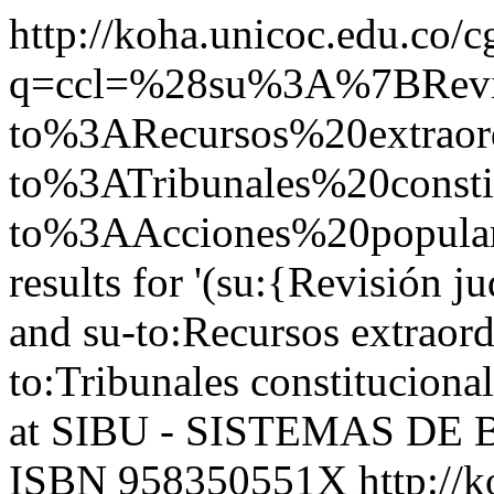
http://koha.unicoc.edu.co/c
q=ccl=%28su%3A%7BRe
to%3ARecursos%20extrao
to%3ATribunales%20const
to%3AAcciones%20popula
results for '(su:{Revisión 
and su-to:Recursos extraor
to:Tribunales constituciona
at SIBU - SISTEMAS DE
ISBN 958350551X
http://