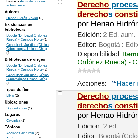
Limitar a
ítems disponibles
Derecho
procesa
actualmente.
UNICOC
Autores
derecho
s
const
Henao Hidrón, Javier
(2)
por
Henao Hidrón,
Existencias en
bibliotecas
Edición:
2 Ed. aum.
Bogotá (Dr. David Ordóñez
Rueda) - Campus Norte
(2)
Editor:
Bogotá : Edit
Consultorio Jurídico (Clínica
Odontológica Unicoc Chía)
Disponibilidad:
Ítem
(1)
Bibliotecas de origen
Ordóñez Rueda) - C
Bogotá (Dr. David Ordóñez
Rueda) - Campus Norte
(2)
Consultorio Jurídico (Clínica
Odontológica Unicoc Chía)
Acciones:
Hacer 
(1)
Tipos de ítem
Derecho
procesa
Libro
(2)
Ubicaciones
derecho
s
const
Segundo piso
(1)
por
Henao Hidrón,
Lugares
Colombia
(1)
Edición:
2 ed.
Tópicos
Acciones de tutela
(2)
Editor:
Bogotá (Colom