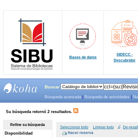
SIDECC -
Bases de datos
Descubridor
Buscar
Búsqueda avanzada
|
Búsqueda de autoridades
|
Nu
SIBU -
SISTEMAS
Su búsqueda retornó 2 resultados.
DE
Refine su búsqueda
Seleccionar todo
Limpiar todo
De-resal
Disponibilidad
BIBLIOTECAS