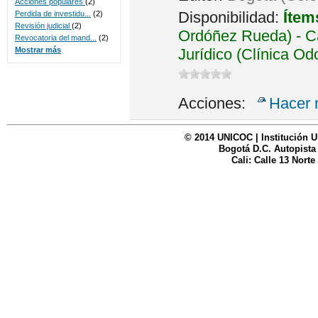
Acciones populares
(2)
Disponibilidad:
Ítem
Perdida de investidu...
(2)
Revisión judicial
(2)
Ordóñez Rueda) - Ca
Revocatoria del mand...
(2)
Jurídico (Clínica Od
Mostrar más
Acciones:
Hacer 
© 2014 UNICOC | Institución U
Bogotá D.C. Autopista
Cali: Calle 13 Norte