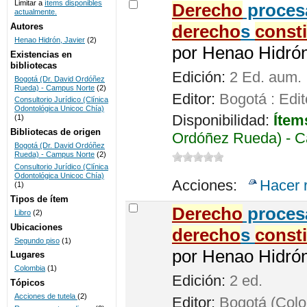
Limitar a
ítems disponibles
Derecho
procesa
actualmente.
UNICOC
Autores
derecho
s
const
Henao Hidrón, Javier
(2)
por
Henao Hidrón,
Existencias en
bibliotecas
Edición:
2 Ed. aum.
Bogotá (Dr. David Ordóñez
Rueda) - Campus Norte
(2)
Editor:
Bogotá : Edit
Consultorio Jurídico (Clínica
Odontológica Unicoc Chía)
Disponibilidad:
Ítem
(1)
Bibliotecas de origen
Ordóñez Rueda) - C
Bogotá (Dr. David Ordóñez
Rueda) - Campus Norte
(2)
Consultorio Jurídico (Clínica
Odontológica Unicoc Chía)
Acciones:
Hacer 
(1)
Tipos de ítem
Derecho
procesa
Libro
(2)
Ubicaciones
derecho
s
const
Segundo piso
(1)
por
Henao Hidrón,
Lugares
Colombia
(1)
Edición:
2 ed.
Tópicos
Acciones de tutela
(2)
Editor:
Bogotá (Colom