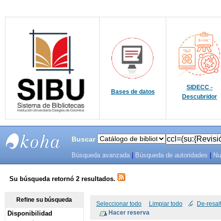
SIDECC -
Bases de datos
Descubridor
Buscar
Búsqueda avanzada
|
Búsqueda de autoridades
|
Nu
SIBU -
SISTEMAS
Su búsqueda retornó 2 resultados.
DE
Refine su búsqueda
Seleccionar todo
Limpiar todo
De-resal
Disponibilidad
BIBLIOTECAS