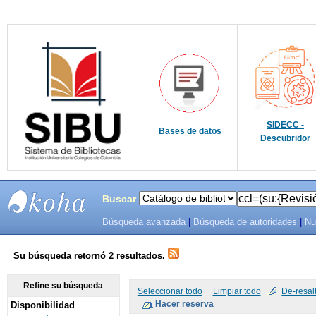
SIDECC -
Bases de datos
Descubridor
Buscar
Búsqueda avanzada
|
Búsqueda de autoridades
|
Nu
SIBU -
SISTEMAS
Su búsqueda retornó 2 resultados.
DE
Refine su búsqueda
Seleccionar todo
Limpiar todo
De-resal
Disponibilidad
BIBLIOTECAS