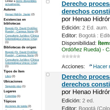
Limitar a
ítems disponibles
Derecho procesa
actualmente.
UNICOC
Autores
derechos consti
Henao Hidrón, Javier
(2)
por
Henao Hidrón,
Existencias en
bibliotecas
Edición:
2 Ed. aum.
Bogotá (Dr. David Ordóñez
Rueda) - Campus Norte
(2)
Editor:
Bogotá : Edit
Consultorio Jurídico (Clínica
Odontológica Unicoc Chía)
Disponibilidad:
Ítem
(1)
Bibliotecas de origen
Ordóñez Rueda) - C
Bogotá (Dr. David Ordóñez
Rueda) - Campus Norte
(2)
Consultorio Jurídico (Clínica
Odontológica Unicoc Chía)
Acciones:
Hacer 
(1)
Tipos de ítem
Derecho procesa
Libro
(2)
Ubicaciones
derechos consti
Segundo piso
(1)
por
Henao Hidrón,
Lugares
Colombia
(1)
Edición:
2 ed.
Tópicos
Acciones de tutela
(2)
Editor:
Bogotá (Colom