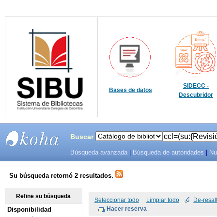
SIDECC -
Bases de datos
Descubridor
Buscar
Búsqueda avanzada
|
Búsqueda de autoridades
|
Nu
SIBU -
SISTEMAS
Su búsqueda retornó 2 resultados.
DE
Refine su búsqueda
Seleccionar todo
Limpiar todo
De-resal
Disponibilidad
BIBLIOTECAS