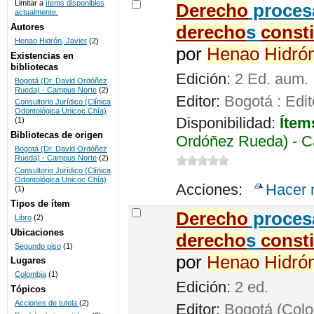
Limitar a
ítems disponibles
De
recho
procesa
actualmente.
UNICOC
Autores
de
recho
s
const
Henao Hidrón, Javier
(2)
por
Henao
Hidró
Existencias en
bibliotecas
Edición:
2 Ed. aum.
Bogotá (Dr. David Ordóñez
Rueda) - Campus Norte
(2)
Editor:
Bogotá : Edit
Consultorio Jurídico (Clínica
Odontológica Unicoc Chía)
Disponibilidad:
Ítem
(1)
Bibliotecas de origen
Ordóñez Rueda) - C
Bogotá (Dr. David Ordóñez
Rueda) - Campus Norte
(2)
Consultorio Jurídico (Clínica
Odontológica Unicoc Chía)
Acciones:
Hacer 
(1)
Tipos de ítem
De
recho
procesa
Libro
(2)
Ubicaciones
de
recho
s
const
Segundo piso
(1)
por
Henao
Hidró
Lugares
Colombia
(1)
Edición:
2 ed.
Tópicos
Acciones de tutela
(2)
Editor:
Bogotá (Colom