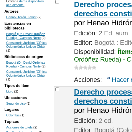
Limitar a
ítems disponibles
Derecho procesa
actualmente.
UNICOC
Autores
derechos consti
Henao Hidrón, Javier
(2)
por
Henao Hidrón,
Existencias en
bibliotecas
Edición:
2 Ed. aum.
Bogotá (Dr. David Ordóñez
Rueda) - Campus Norte
(2)
Editor:
Bogotá : Edit
Consultorio Jurídico (Clínica
Odontológica Unicoc Chía)
Disponibilidad:
Ítem
(1)
Bibliotecas de origen
Ordóñez Rueda) - C
Bogotá (Dr. David Ordóñez
Rueda) - Campus Norte
(2)
Consultorio Jurídico (Clínica
Odontológica Unicoc Chía)
Acciones:
Hacer 
(1)
Tipos de ítem
Derecho procesa
Libro
(2)
Ubicaciones
derechos consti
Segundo piso
(1)
por
Henao Hidrón,
Lugares
Colombia
(1)
Edición:
2 ed.
Tópicos
Acciones de tutela
(2)
Editor:
Bogotá (Colom