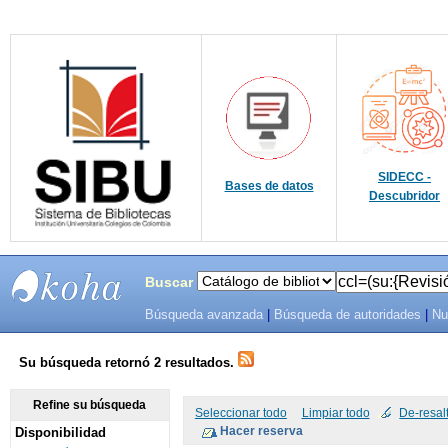
SIDECC -
Bases de datos
Descubridor
Buscar
Búsqueda avanzada
|
Búsqueda de autoridades
|
Nu
SIBU -
SISTEMAS
Su búsqueda retornó 2 resultados.
DE
Refine su búsqueda
Seleccionar todo
Limpiar todo
De-resal
Disponibilidad
BIBLIOTECAS