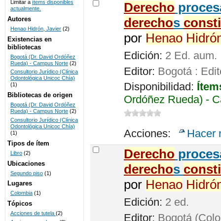
Limitar a
ítems disponibles
De
recho
procesa
actualmente.
UNICOC
Autores
de
recho
s
const
Henao Hidrón, Javier
(2)
por
Henao
Hidró
Existencias en
bibliotecas
Edición:
2 Ed. aum.
Bogotá (Dr. David Ordóñez
Rueda) - Campus Norte
(2)
Editor:
Bogotá : Edit
Consultorio Jurídico (Clínica
Odontológica Unicoc Chía)
Disponibilidad:
Ítem
(1)
Bibliotecas de origen
Ordóñez Rueda) - C
Bogotá (Dr. David Ordóñez
Rueda) - Campus Norte
(2)
Consultorio Jurídico (Clínica
Odontológica Unicoc Chía)
Acciones:
Hacer 
(1)
Tipos de ítem
De
recho
procesa
Libro
(2)
Ubicaciones
de
recho
s
const
Segundo piso
(1)
por
Henao
Hidró
Lugares
Colombia
(1)
Edición:
2 ed.
Tópicos
Acciones de tutela
(2)
Editor:
Bogotá (Colom