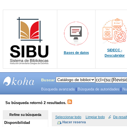
SIDECC -
Bases de datos
Descubridor
Buscar
Búsqueda avanzada
|
Búsqueda de autoridades
|
Nu
SIBU -
SISTEMAS
Su búsqueda retornó 2 resultados.
DE
Refine su búsqueda
Seleccionar todo
Limpiar todo
De-resal
Disponibilidad
BIBLIOTECAS