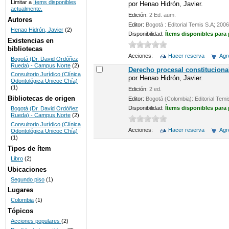
Limitar a
ítems disponibles
por
Henao Hidrón, Javier.
actualmente.
UNICOC
Edición:
2 Ed. aum.
Autores
Editor:
Bogotá : Editorial Temis S.A; 2006
Henao Hidrón, Javier
(2)
Disponibilidad:
Ítems disponibles para
Existencias en
bibliotecas
Acciones:
Hacer reserva
Agre
Bogotá (Dr. David Ordóñez
Rueda) - Campus Norte
(2)
Derecho procesal constituciona
Consultorio Jurídico (Clínica
por
Henao Hidrón, Javier.
Odontológica Unicoc Chía)
(1)
Edición:
2 ed.
Bibliotecas de origen
Editor:
Bogotá (Colombia): Editorial Temi
Disponibilidad:
Ítems disponibles para
Bogotá (Dr. David Ordóñez
Rueda) - Campus Norte
(2)
Consultorio Jurídico (Clínica
Acciones:
Hacer reserva
Agre
Odontológica Unicoc Chía)
(1)
Tipos de ítem
Libro
(2)
Ubicaciones
Segundo piso
(1)
Lugares
Colombia
(1)
Tópicos
Acciones populares
(2)