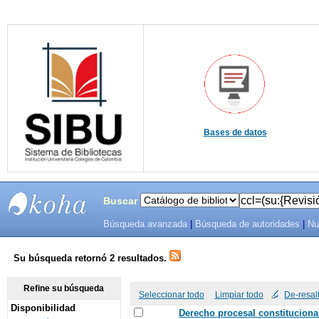
Bases de datos
Buscar
Búsqueda avanzada
|
Búsqueda de autoridades
|
Nu
SIBU -
SISTEMAS
Su búsqueda retornó 2 resultados.
DE
Refine su búsqueda
Seleccionar todo
Limpiar todo
De-resal
Disponibilidad
BIBLIOTECAS
Derecho procesal constitucional