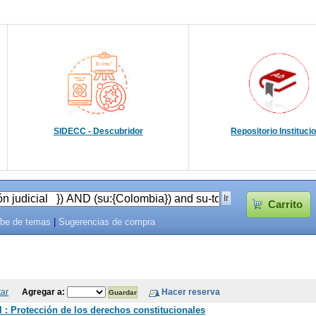
SIDECC - Descubridor
Repositorio Instituci
Carrito
be de temas
|
Sugerencias de compra
tar
Agregar a:
 : Protección de los derechos constitucionales