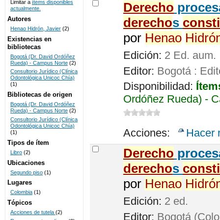
Limitar a
ítems disponibles
Derecho
procesa
actualmente.
UNICOC
Autores
derecho
s
const
Henao Hidrón, Javier
(2)
por
Henao
Hidró
Existencias en
bibliotecas
Edición:
2 Ed. aum.
Bogotá (Dr. David Ordóñez
Rueda) - Campus Norte
(2)
Editor:
Bogotá : Edit
Consultorio Jurídico (Clínica
Odontológica Unicoc Chía)
Disponibilidad:
Ítem
(1)
Bibliotecas de origen
Ordóñez Rueda) - C
Bogotá (Dr. David Ordóñez
Rueda) - Campus Norte
(2)
Consultorio Jurídico (Clínica
Odontológica Unicoc Chía)
Acciones:
Hacer 
(1)
Tipos de ítem
Derecho
procesa
Libro
(2)
Ubicaciones
derecho
s
const
Segundo piso
(1)
por
Henao
Hidró
Lugares
Colombia
(1)
Edición:
2 ed.
Tópicos
Acciones de tutela
(2)
Editor:
Bogotá (Colom