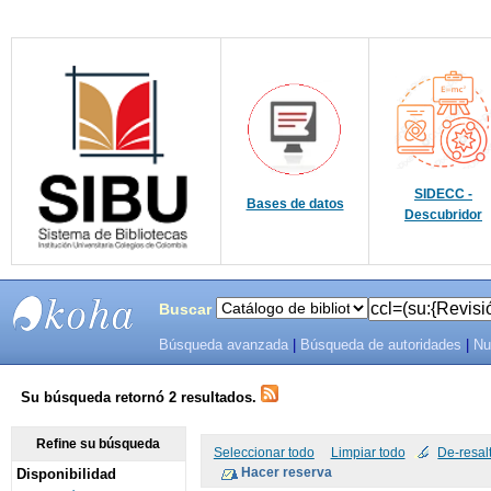
SIDECC -
Bases de datos
Descubridor
Buscar
Búsqueda avanzada
|
Búsqueda de autoridades
|
Nu
SIBU -
SISTEMAS
Su búsqueda retornó 2 resultados.
DE
Refine su búsqueda
Seleccionar todo
Limpiar todo
De-resal
Disponibilidad
BIBLIOTECAS