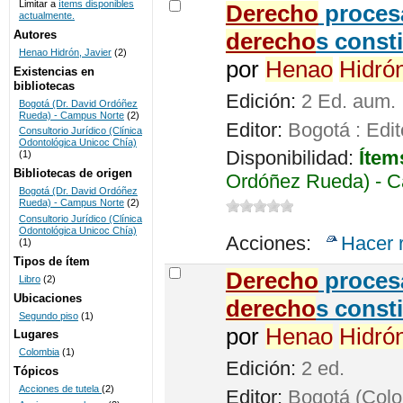
Limitar a
ítems disponibles
Derecho
procesa
actualmente.
UNICOC
Autores
derecho
s const
Henao Hidrón, Javier
(2)
por
Henao
Hidró
Existencias en
bibliotecas
Edición:
2 Ed. aum.
Bogotá (Dr. David Ordóñez
Rueda) - Campus Norte
(2)
Editor:
Bogotá : Edit
Consultorio Jurídico (Clínica
Odontológica Unicoc Chía)
Disponibilidad:
Ítem
(1)
Bibliotecas de origen
Ordóñez Rueda) - C
Bogotá (Dr. David Ordóñez
Rueda) - Campus Norte
(2)
Consultorio Jurídico (Clínica
Odontológica Unicoc Chía)
Acciones:
Hacer 
(1)
Tipos de ítem
Derecho
procesa
Libro
(2)
Ubicaciones
derecho
s const
Segundo piso
(1)
por
Henao
Hidró
Lugares
Colombia
(1)
Edición:
2 ed.
Tópicos
Acciones de tutela
(2)
Editor:
Bogotá (Colom