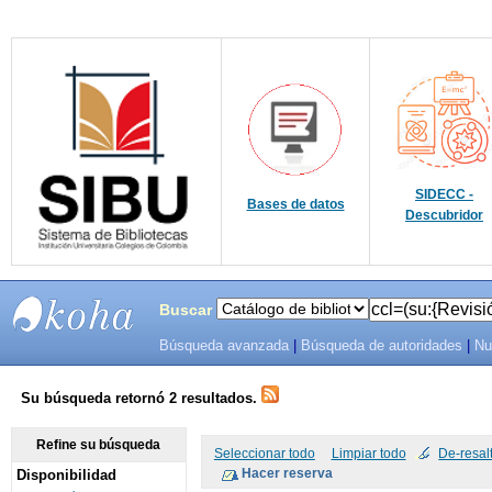
SIDECC -
Bases de datos
Descubridor
Buscar
Búsqueda avanzada
|
Búsqueda de autoridades
|
Nu
SIBU -
SISTEMAS
Su búsqueda retornó 2 resultados.
DE
Refine su búsqueda
Seleccionar todo
Limpiar todo
De-resal
Disponibilidad
BIBLIOTECAS