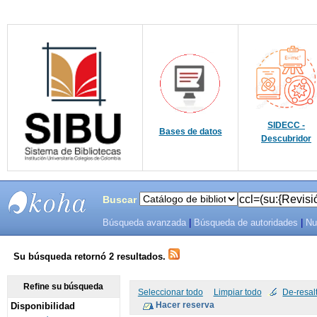
SIDECC -
Bases de datos
Descubridor
Buscar
Búsqueda avanzada
|
Búsqueda de autoridades
|
Nu
SIBU -
SISTEMAS
Su búsqueda retornó 2 resultados.
DE
Refine su búsqueda
Seleccionar todo
Limpiar todo
De-resal
Disponibilidad
BIBLIOTECAS