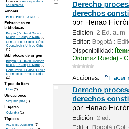
Limitar a
ítems disponibles
Derecho procesa
actualmente.
UNICOC
Autores
derechos consti
Henao Hidrón, Javier
(2)
por
Henao Hidrón,
Existencias en
bibliotecas
Edición:
2 Ed. aum.
Bogotá (Dr. David Ordóñez
Rueda) - Campus Norte
(2)
Editor:
Bogotá : Edit
Consultorio Jurídico (Clínica
Odontológica Unicoc Chía)
Disponibilidad:
Ítem
(1)
Bibliotecas de origen
Ordóñez Rueda) - C
Bogotá (Dr. David Ordóñez
Rueda) - Campus Norte
(2)
Consultorio Jurídico (Clínica
Odontológica Unicoc Chía)
Acciones:
Hacer 
(1)
Tipos de ítem
Derecho procesa
Libro
(2)
Ubicaciones
derechos consti
Segundo piso
(1)
por
Henao Hidrón,
Lugares
Colombia
(1)
Edición:
2 ed.
Tópicos
Acciones populares
(2)
Editor:
Bogotá (Colom