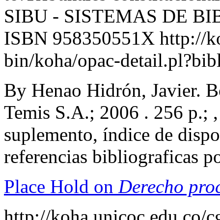
SIBU - SISTEMAS DE B
ISBN 958350551X
http://
bin/koha/opac-detail.pl?b
By Henao Hidrón, Javier. B
Temis S.A.; 2006 . 256 p.; ,
suplemento, índice de dispo
referencias bibliograficas 
Place Hold on
Derecho proc
http://koha.unicoc.edu.co/c