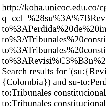
http://koha.unicoc.edu.co/c
q=ccl=%28su%3A%7BRe
to%3APerdida%20de%20in
to%3ATribunales%20cons
to%3ATribunales%20const
to%3ARevisi%C3%B3n%20
Search results for '(su:{Rev
{Colombia}) and su-to:Perd
to:Tribunales constitucion
to:Tribunales constitucional