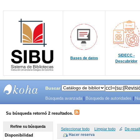
SIDECC -
Bases de datos
Descubridor
Buscar
Búsqueda avanzada
|
Búsqueda de autoridades
|
Nu
SIBU -
SISTEMAS
Su búsqueda retornó 2 resultados.
DE
Refine su búsqueda
Seleccionar todo
Limpiar todo
De-resal
Disponibilidad
BIBLIOTECAS