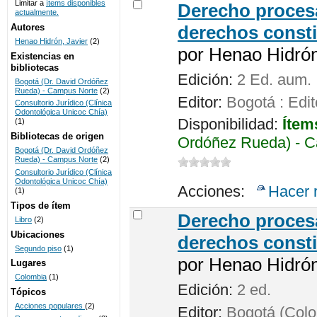
Limitar a
ítems disponibles
Derecho procesa
actualmente.
UNICOC
Autores
derechos consti
Henao Hidrón, Javier
(2)
por
Henao Hidrón,
Existencias en
bibliotecas
Edición:
2 Ed. aum.
Bogotá (Dr. David Ordóñez
Rueda) - Campus Norte
(2)
Editor:
Bogotá : Edit
Consultorio Jurídico (Clínica
Odontológica Unicoc Chía)
Disponibilidad:
Ítem
(1)
Bibliotecas de origen
Ordóñez Rueda) - C
Bogotá (Dr. David Ordóñez
Rueda) - Campus Norte
(2)
Consultorio Jurídico (Clínica
Odontológica Unicoc Chía)
Acciones:
Hacer 
(1)
Tipos de ítem
Derecho procesa
Libro
(2)
Ubicaciones
derechos consti
Segundo piso
(1)
por
Henao Hidrón,
Lugares
Colombia
(1)
Edición:
2 ed.
Tópicos
Acciones populares
(2)
Editor:
Bogotá (Colom