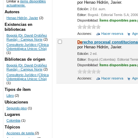
Limitar a
ítems disponibles
por
Henao Hidrón, Javier.
actualmente.
UNICOC
Edición:
2 Ed. aum.
Autores
Editor:
Bogotá : Editorial Temis S.A; 2006
Henao Hidrón, Javier
(2)
Disponibilidad:
Ítems disponibles para
Existencias en
bibliotecas
Acciones:
Hacer reserva
Agre
Bogotá (Dr. David Ordóñez
Rueda) - Campus Norte
(2)
De
recho procesal constituciona
Consultorio Jurídico (Clínica
por
Henao Hidrón, Javier.
Odontológica Unicoc Chía)
(1)
Edición:
2 ed.
Bibliotecas de origen
Editor:
Bogotá (Colombia): Editorial Temi
Disponibilidad:
Ítems disponibles para
Bogotá (Dr. David Ordóñez
Rueda) - Campus Norte
(2)
Consultorio Jurídico (Clínica
Acciones:
Hacer reserva
Agre
Odontológica Unicoc Chía)
(1)
Tipos de ítem
Libro
(2)
Ubicaciones
Segundo piso
(1)
Lugares
Colombia
(1)
Tópicos
Acciones de tutela
(2)