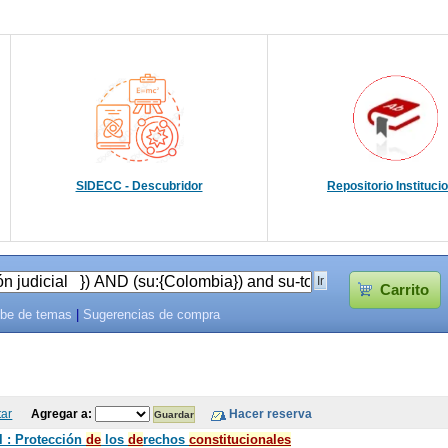
SIDECC - Descubridor
Repositorio Instituci
Carrito
be de temas
|
Sugerencias de compra
tar
Agregar a:
l : Protección
de
los
de
rechos
constitucionales