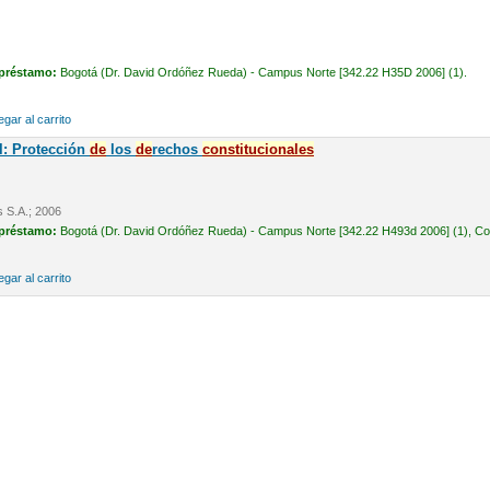
 préstamo:
Bogotá (Dr. David Ordóñez Rueda) - Campus Norte [342.22 H35D 2006] (1).
gar al carrito
l: Protección
de
los
de
rechos
constitucionales
s S.A.; 2006
 préstamo:
Bogotá (Dr. David Ordóñez Rueda) - Campus Norte [342.22 H493d 2006] (1), Cons
gar al carrito