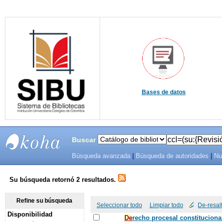
Bases de datos
Buscar
Búsqueda avanzada
|
Búsqueda de autoridades
|
Nu
SIBU -
SISTEMAS
Su búsqueda retornó 2 resultados.
DE
Refine su búsqueda
Seleccionar todo
Limpiar todo
De-resal
Disponibilidad
BIBLIOTECAS
De
recho procesal constituciona