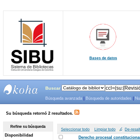
Bases de datos
Buscar
Búsqueda avanzada
|
Búsqueda de autoridades
|
Nu
SIBU -
SISTEMAS
Su búsqueda retornó 2 resultados.
DE
Refine su búsqueda
Seleccionar todo
Limpiar todo
De-resal
Disponibilidad
BIBLIOTECAS
Derecho procesal constitucional