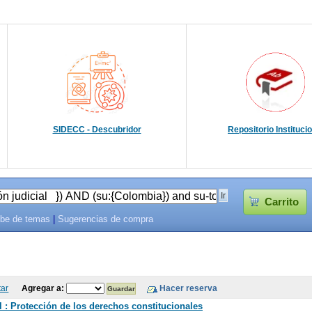
SIDECC - Descubridor
Repositorio Instituci
Carrito
be de temas
|
Sugerencias de compra
tar
Agregar a:
 : Protección de los derechos constitucionales