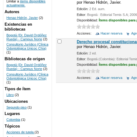
Limitar a
ítems disponibles
por
Henao Hidrón, Javier.
actualmente.
UNICOC
Edición:
2 Ed. aum.
Autores
Editor:
Bogotá : Editorial Temis S.A; 2006
Henao Hidrón, Javier
(2)
Disponibilidad:
Ítems disponibles para
Existencias en
bibliotecas
Acciones:
Hacer reserva
Agre
Bogotá (Dr. David Ordóñez
Rueda) - Campus Norte
(2)
Derecho procesal constituciona
Consultorio Jurídico (Clínica
por
Henao Hidrón, Javier.
Odontológica Unicoc Chía)
(1)
Edición:
2 ed.
Bibliotecas de origen
Editor:
Bogotá (Colombia): Editorial Temi
Disponibilidad:
Ítems disponibles para
Bogotá (Dr. David Ordóñez
Rueda) - Campus Norte
(2)
Consultorio Jurídico (Clínica
Acciones:
Hacer reserva
Agre
Odontológica Unicoc Chía)
(1)
Tipos de ítem
Libro
(2)
Ubicaciones
Segundo piso
(1)
Lugares
Colombia
(1)
Tópicos
Acciones de tutela
(2)