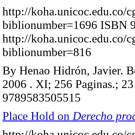
http://koha.unicoc.edu.co/c
biblionumber=1696
ISBN 
http://koha.unicoc.edu.co/c
biblionumber=816
By Henao Hidrón, Javier. Bo
2006 . XI; 256 Paginas.; 2
9789583505515
Place Hold on
Derecho proc
http://koha.unicoc.edu.co/c