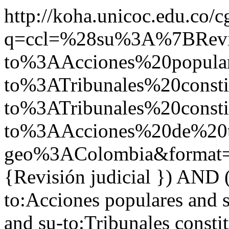
http://koha.unicoc.edu.co/c
q=ccl=%28su%3A%7BRe
to%3AAcciones%20popul
to%3ATribunales%20const
to%3ATribunales%20const
to%3AAcciones%20de%20
geo%3AColombia&format
{Revisión judicial }) AND 
to:Acciones populares and s
and su-to:Tribunales consti