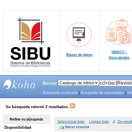
SIDECC -
Bases de datos
Descubridor
Buscar
Búsqueda avanzada
|
Búsqueda de autoridades
|
Nu
SIBU -
SISTEMAS
Su búsqueda retornó 2 resultados.
DE
Refine su búsqueda
Seleccionar todo
Limpiar todo
De-resal
Disponibilidad
BIBLIOTECAS