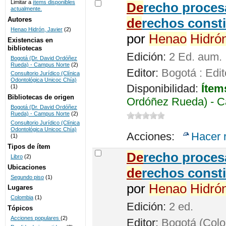
Limitar a
ítems disponibles
De
recho procesa
actualmente.
UNICOC
Autores
de
rechos consti
Henao Hidrón, Javier
(2)
por
Henao
Hidró
Existencias en
bibliotecas
Edición:
2 Ed. aum.
Bogotá (Dr. David Ordóñez
Rueda) - Campus Norte
(2)
Editor:
Bogotá : Edit
Consultorio Jurídico (Clínica
Odontológica Unicoc Chía)
Disponibilidad:
Ítem
(1)
Bibliotecas de origen
Ordóñez Rueda) - C
Bogotá (Dr. David Ordóñez
Rueda) - Campus Norte
(2)
Consultorio Jurídico (Clínica
Odontológica Unicoc Chía)
Acciones:
Hacer 
(1)
Tipos de ítem
De
recho proces
Libro
(2)
Ubicaciones
de
rechos consti
Segundo piso
(1)
por
Henao
Hidró
Lugares
Colombia
(1)
Edición:
2 ed.
Tópicos
Acciones populares
(2)
Editor:
Bogotá (Colom